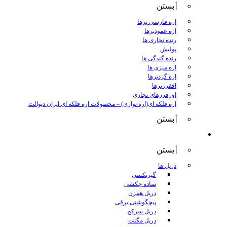
بستن
اره فارسی برها
اره عمودبرها
رنده نجاری ها
پولیش
رنده گندگی ها
اره میزی ها
اره گردبرها
افقی برها
اورفرزهای نجاری
اره فلکه ای(اره نواری)
–
محصولات اره فلکه ای ایران دیوالت
بستن
ابزار برقی
بستن
دریل ها
گیربکسی
ساده چکشی
دریل همزن
پیچگوشتی برقی
دریل سرکج
دریل مگنت