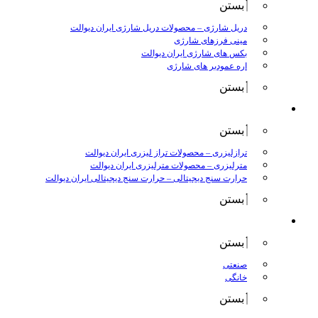
بستن
دریل شارژی
–
محصولات دریل شارژی ایران دیوالت
مینی فرزهای شارژی
بکس های شارژی ایران دیوالت
اره عمودبر های شارژی
بستن
اندازه گیری
بستن
ترازلیزری
–
محصولات تراز لیزری ایران دیوالت
مترلیزری
–
محصولات مترلیزری ایران دیوالت
حرارت سنج دیجیتالی
–
حرارت سنج دیجیتالی ایران دیوالت
بستن
کارواش ها
بستن
صنعتی
خانگی
بستن