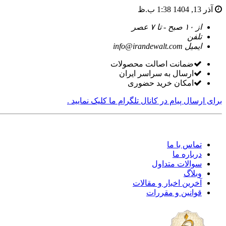
com
آذر 13, 1404 1:38 ب.ظ
tori
black
از ۱۰ صبح - تا ۷ عصر
splashes
تلفن
on
ایمیل
info@irandewalt.com
glasses
chinese
ضمانت اصالت محصولات
teen
ارسال به سراسر ایران
raped
امکان خرید حضوری
in
hotel
برای ارسال پیام در کانال تلگرام ما کلیک نمایید .
room
xxx
sunny
leone
xxx
تماس با ما
bf
درباره ما
kolkata
سوالات متداول
ff
وبلاگ
xxx
آخرین اخبار و مقالات
american
قوانین و مقررات
blue
film
video
player