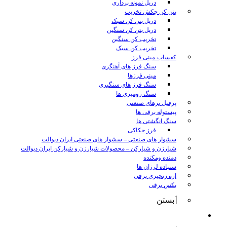
دریل نمونه برداری
بتن کن چکش تخریب
دریل بتن کن سبک
دریل بتن کن سنگین
تخریب کن سنگین
تخریب کن سبک
کفساب-مینی فرز
سنگ فرز های آهنگری
مینی فرزها
سنگ فرز های سنگبری
سنگ رومیزی ها
پرفیل برهای صنعتی
پیستوله برقی ها
سنگ انگشتی ها
فرز حکاکی
سشوار های صنعتی
–
سشوار های صنعتی ایران دیوالت
شیارزن و شیارکن
–
محصولات شیارزن و شیارکن ایران دیوالت
دمنده ومکنده
سنباده لرزان ها
اره زنجیری برقی
بکس برقی
بستن
ابزار شارژی