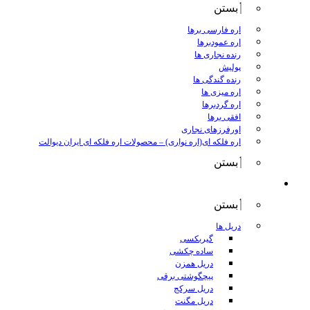
بستن
اره فارسی برها
اره عمودبرها
رنده نجاری ها
پولیش
رنده گندگی ها
اره میزی ها
اره گردبرها
افقی برها
اورفرزهای نجاری
اره فلکه ای(اره نواری)
–
محصولات اره فلکه ای ایران دیوالت
بستن
ابزار برقی
بستن
دریل ها
گیربکسی
ساده چکشی
دریل همزن
پیچگوشتی برقی
دریل سرکج
دریل مگنت