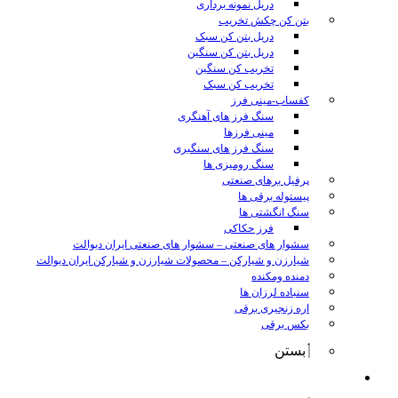
دریل نمونه برداری
بتن کن چکش تخریب
دریل بتن کن سبک
دریل بتن کن سنگین
تخریب کن سنگین
تخریب کن سبک
کفساب-مینی فرز
سنگ فرز های آهنگری
مینی فرزها
سنگ فرز های سنگبری
سنگ رومیزی ها
پرفیل برهای صنعتی
پیستوله برقی ها
سنگ انگشتی ها
فرز حکاکی
سشوار های صنعتی
–
سشوار های صنعتی ایران دیوالت
شیارزن و شیارکن
–
محصولات شیارزن و شیارکن ایران دیوالت
دمنده ومکنده
سنباده لرزان ها
اره زنجیری برقی
بکس برقی
بستن
ابزار شارژی