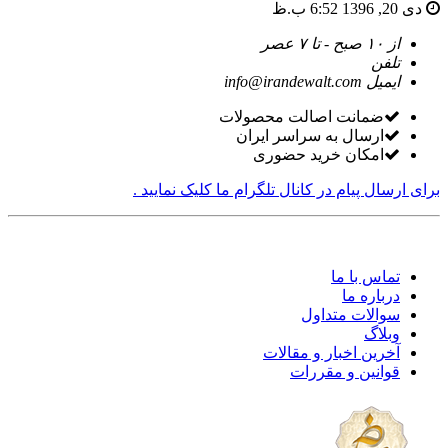
دی 20, 1396 6:52 ب.ظ
video
xxxx
از ۱۰ صبح - تا ۷ عصر
com
تلفن
tori
ایمیل
info@irandewalt.com
black
splashes
ضمانت اصالت محصولات
on
ارسال به سراسر ایران
glasses
امکان خرید حضوری
chinese
teen
برای ارسال پیام در کانال تلگرام ما کلیک نمایید .
raped
in
hotel
room
xxx
تماس با ما
sunny
درباره ما
leone
سوالات متداول
xxx
وبلاگ
bf
آخرین اخبار و مقالات
kolkata
ff
قوانین و مقررات
xxx
american
blue
film