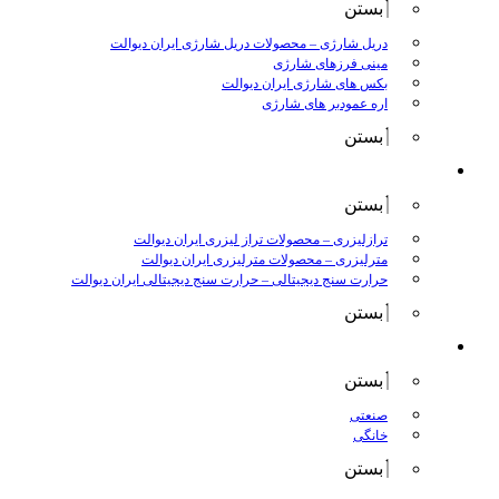
بستن
دریل شارژی
–
محصولات دریل شارژی ایران دیوالت
مینی فرزهای شارژی
بکس های شارژی ایران دیوالت
اره عمودبر های شارژی
بستن
اندازه گیری
بستن
ترازلیزری
–
محصولات تراز لیزری ایران دیوالت
مترلیزری
–
محصولات مترلیزری ایران دیوالت
حرارت سنج دیجیتالی
–
حرارت سنج دیجیتالی ایران دیوالت
بستن
کارواش ها
بستن
صنعتی
خانگی
بستن