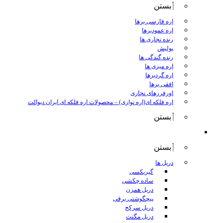
بستن
اره فارسی برها
اره عمودبرها
رنده نجاری ها
پولیش
رنده گندگی ها
اره میزی ها
اره گردبرها
افقی برها
اورفرزهای نجاری
اره فلکه ای(اره نواری)
–
محصولات اره فلکه ای ایران دیوالت
بستن
ابزار برقی
بستن
دریل ها
گیربکسی
ساده چکشی
دریل همزن
پیچگوشتی برقی
دریل سرکج
دریل مگنت