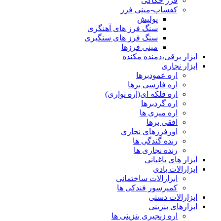
فرز حکاکی
japanese
کفساب-مینی فرز
family
پولیش
afairs
سنگ فرز های آهنگری
stepmom
سنگ فرز های سنگبری
and
مینی فرزها
son
ابزار برقی،دمنده مکنده
girl
ابزار نجاری
with
اره عمودبرها
fake
اره فارسی برها
tits
اره فلکه ای(اره نواری)
anna
اره گردبرها
bell
peaks
اره میزی ها
teasing
افقی برها
in
اورفرزهای نجاری
4k
رنده گندگی ها
my
رنده نجاری ها
wife
ابزار های باغبانی
lustful
ابزارالات بادی
sister
ابزارالات ساختمانی
sucks
کمپرسور فندکی ها
my
ابزارالات دستی
dick
ابزارهای بنزینی
in
اره زنجیری بنزینی ها
the