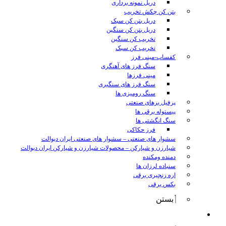
دریل نمونه برداری
بتن کن چکش تخریب
دریل بتن کن سبک
دریل بتن کن سنگین
تخریب کن سنگین
تخریب کن سبک
کفساب-مینی فرز
سنگ فرز های آهنگری
مینی فرزها
سنگ فرز های سنگبری
سنگ رومیزی ها
پرفیل برهای صنعتی
پیستوله برقی ها
سنگ انگشتی ها
فرز حکاکی
سشوار های صنعتی
–
سشوار های صنعتی ایران دیوالت
شیارزن و شیارکن
–
محصولات شیارزن و شیارکن ایران دیوالت
دمنده ومکنده
سنباده لرزان ها
اره زنجیری برقی
بکس برقی
بستن
ابزار شارژی