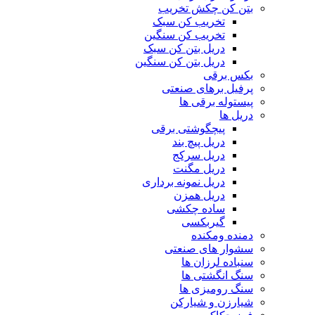
com
بتن کن چکش تخریب
tori
تخریب کن سبک
black
تخریب کن سنگین
splashes
دریل بتن کن سبک
on
دریل بتن کن سنگین
glasses
بکس برقی
chinese
پرفیل برهای صنعتی
teen
پیستوله برقی ها
raped
دریل ها
in
پیچگوشتی برقی
hotel
دریل پیچ بند
room
دریل سرکج
xxx
دریل مگنت
sunny
دریل نمونه برداری
leone
دریل همزن
xxx
ساده چکشی
bf
گیربکسی
kolkata
ff
دمنده ومکنده
xxx
سشوار های صنعتی
american
سنباده لرزان ها
blue
سنگ انگشتی ها
film
سنگ رومیزی ها
video
شیارزن و شیارکن
player