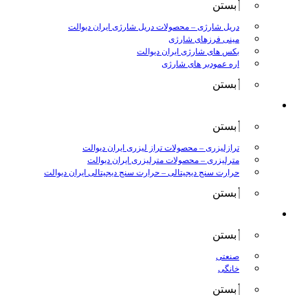
بستن
دریل شارژی
–
محصولات دریل شارژی ایران دیوالت
مینی فرزهای شارژی
بکس های شارژی ایران دیوالت
اره عمودبر های شارژی
بستن
اندازه گیری
بستن
ترازلیزری
–
محصولات تراز لیزری ایران دیوالت
مترلیزری
–
محصولات مترلیزری ایران دیوالت
حرارت سنج دیجیتالی
–
حرارت سنج دیجیتالی ایران دیوالت
بستن
کارواش ها
بستن
صنعتی
خانگی
بستن