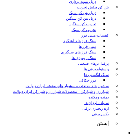
دریل نمونه برداری
بتن کن چکش تخریب
دریل بتن کن سبک
دریل بتن کن سنگین
تخریب کن سنگین
تخریب کن سبک
کفساب-مینی فرز
سنگ فرز های آهنگری
مینی فرزها
سنگ فرز های سنگبری
سنگ رومیزی ها
پرفیل برهای صنعتی
پیستوله برقی ها
سنگ انگشتی ها
فرز حکاکی
سشوار های صنعتی
–
سشوار های صنعتی ایران دیوالت
شیارزن و شیارکن
–
محصولات شیارزن و شیارکن ایران دیوالت
دمنده ومکنده
سنباده لرزان ها
اره زنجیری برقی
بکس برقی
بستن
ابزار شارژی