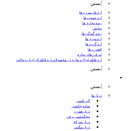
بستن
اره فارسی برها
اره عمودبرها
رنده نجاری ها
پولیش
رنده گندگی ها
اره میزی ها
اره گردبرها
افقی برها
اورفرزهای نجاری
اره فلکه ای(اره نواری)
–
محصولات اره فلکه ای ایران دیوالت
بستن
ابزار برقی
بستن
دریل ها
گیربکسی
ساده چکشی
دریل همزن
پیچگوشتی برقی
دریل سرکج
دریل مگنت