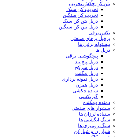
com
بتن کن چکش تخریب
tori
تخریب کن سبک
black
تخریب کن سنگین
splashes
دریل بتن کن سبک
on
دریل بتن کن سنگین
glasses
بکس برقی
chinese
پرفیل برهای صنعتی
teen
پیستوله برقی ها
raped
دریل ها
in
پیچگوشتی برقی
hotel
دریل پیچ بند
room
دریل سرکج
xxx
دریل مگنت
sunny
دریل نمونه برداری
leone
دریل همزن
xxx
ساده چکشی
bf
گیربکسی
kolkata
ff
دمنده ومکنده
xxx
سشوار های صنعتی
american
سنباده لرزان ها
blue
سنگ انگشتی ها
film
سنگ رومیزی ها
video
شیارزن و شیارکن
player