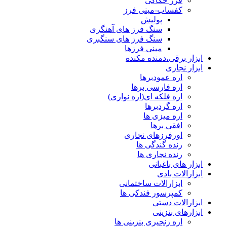
فرز حکاکی
japanese
کفساب-مینی فرز
family
پولیش
afairs
سنگ فرز های آهنگری
stepmom
سنگ فرز های سنگبری
and
مینی فرزها
son
ابزار برقی،دمنده مکنده
girl
ابزار نجاری
with
اره عمودبرها
fake
اره فارسی برها
tits
اره فلکه ای(اره نواری)
anna
اره گردبرها
bell
peaks
اره میزی ها
teasing
افقی برها
in
اورفرزهای نجاری
4k
رنده گندگی ها
my
رنده نجاری ها
wife
ابزار های باغبانی
lustful
ابزارالات بادی
sister
ابزارالات ساختمانی
sucks
کمپرسور فندکی ها
my
ابزارالات دستی
dick
ابزارهای بنزینی
in
اره زنجیری بنزینی ها
the