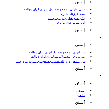
بستن
دریل شارژی
–
محصولات دریل شارژی ایران دیوالت
مینی فرزهای شارژی
بکس های شارژی ایران دیوالت
اره عمودبر های شارژی
بستن
اندازه گیری
بستن
ترازلیزری
–
محصولات تراز لیزری ایران دیوالت
مترلیزری
–
محصولات مترلیزری ایران دیوالت
حرارت سنج دیجیتالی
–
حرارت سنج دیجیتالی ایران دیوالت
بستن
کارواش ها
بستن
صنعتی
خانگی
بستن