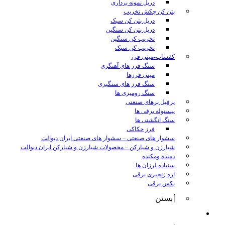
دریل نمونه برداری
بتن کن چکش تخریب
دریل بتن کن سبک
دریل بتن کن سنگین
تخریب کن سنگین
تخریب کن سبک
کفساب-مینی فرز
سنگ فرز های آهنگری
مینی فرزها
سنگ فرز های سنگبری
سنگ رومیزی ها
پرفیل برهای صنعتی
پیستوله برقی ها
سنگ انگشتی ها
فرز حکاکی
سشوار های صنعتی
–
سشوار های صنعتی ایران دیوالت
شیارزن و شیارکن
–
محصولات شیارزن و شیارکن ایران دیوالت
دمنده ومکنده
سنباده لرزان ها
اره زنجیری برقی
بکس برقی
بستن
ابزار شارژی