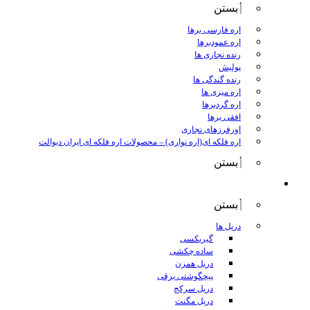
بستن
اره فارسی برها
اره عمودبرها
رنده نجاری ها
پولیش
رنده گندگی ها
اره میزی ها
اره گردبرها
افقی برها
اورفرزهای نجاری
اره فلکه ای(اره نواری)
–
محصولات اره فلکه ای ایران دیوالت
بستن
ابزار برقی
بستن
دریل ها
گیربکسی
ساده چکشی
دریل همزن
پیچگوشتی برقی
دریل سرکج
دریل مگنت