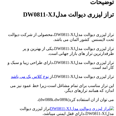
توضیحات
video
player
japanese
تراز لیزری دیوالت مدلDW0811-XJ
family
afairs
stepmom
and
تراز لیزری دیوالت مدلDW0811-XJ،محصولی از شرکت دیوالت
son
تحت لایسنس کشور المان می باشد.
girl
with
تراز لیزری دیوالت مدلDW0811-XJ،یکی از بهترین و پر
fake
طرفدارترین تراز های بازار جهانی است.
tits
anna
تراز لیزری دیوالت مدلDW0811-XJ،دارای طراحی زیبا و سبک و
bell
کار امد است.
peaks
teasing
تراز لیزری دیوالت مدلDW0811-XJ،از
نوع کلاس یک می باشد
in
4k
این تراز مناسب برای تمام مشاغل است،زیرا خط عمود نیز می
my
اندازد که همانند ترازهای دیگر،
wife
lustful
می توان از ان استفاده کرد(dw088k،dw089k)،
sister
sucks
تراز لیزری دیوالت
my
مدلDW0811-XJ،دارای قفل ایمنی میباشد،
dick