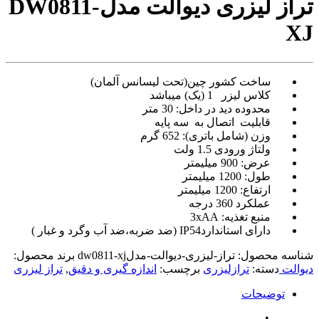
تراز لیزری دیوالت مدلDW0811-
video
xxxx
XJ
com
tori
black
splashes
ساخت کشور چین(تحت لیسانس آلمان)
on
کلاس لیزر 1 (یک) میباشد
glasses
محدوده دید در داخل: 30 متر
chinese
قابلیت
اتصال به سه پایه
teen
وزن (شامل باتری): 652 گرم
raped
in
ولتاژ ورودی 1.5 ولت
hotel
عرض: 900 میلیمتر
room
طول: 1200 میلیمتر
xxx
ارتفاع: 1200 میلیمتر
sunny
عملکرد 360 درجه
leone
منبع تغذیه: 3xAA
xxx
دارای استانداردIP54 (ضد ضربه،ضد آب وگرد و غبار )
bf
kolkata
شناسه محصول:
تراز-لیزری-دیوالت-مدلdw0811-xj
برند محصول:
ff
دیوالت
دسته:
ترازلیزری
برچسب:
اندازه گیری و دقیق
,
تراز لیزری
xxx
american
توضیحات
blue
film