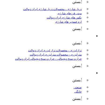
بستن
دریل شارژی
–
محصولات دریل شارژی ایران دیوالت
مینی فرزهای شارژی
بکس های شارژی ایران دیوالت
اره عمودبر های شارژی
بستن
اندازه گیری
بستن
ترازلیزری
–
محصولات تراز لیزری ایران دیوالت
مترلیزری
–
محصولات مترلیزری ایران دیوالت
حرارت سنج دیجیتالی
–
حرارت سنج دیجیتالی ایران دیوالت
بستن
کارواش ها
بستن
صنعتی
خانگی
بستن