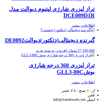
تراز لیزری شارژی لیتیوم دیوالت مدل
DCE089D1R
اطلاعات بیشتر
گیرنده دیجیتالی(دتکتور)دیوالتDE0892
27,100,000
تومان
افزودن به سبد خرید
تراز لیزری 360 درجه شارژی
بوشGLL3-80C
اطلاعات بیشتر
از ۱۰ صبح - تا ۷ عصر
تلفن
ایمیل
info@irandewalt.com