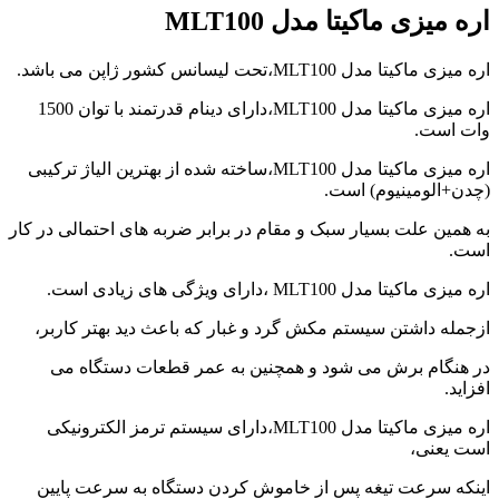
video
اره میزی ماکیتا مدل MLT100
player
japanese
اره میزی ماکیتا مدل MLT100،تحت لیسانس کشور ژاپن می باشد.
family
afairs
اره میزی ماکیتا مدل MLT100،دارای دینام قدرتمند با توان 1500
stepmom
وات است.
and
son
اره میزی ماکیتا مدل MLT100،ساخته شده از بهترین الیاژ ترکیبی
girl
(چدن+الومینیوم) است.
with
fake
به همین علت بسیار سبک و مقام در برابر ضربه های احتمالی در کار
tits
است.
anna
bell
اره میزی ماکیتا مدل MLT100 ،دارای ویژگی های زیادی است.
peaks
teasing
ازجمله داشتن سیستم مکش گرد و غبار که باعث دید بهتر کاربر،
in
4k
در هنگام برش می شود و همچنین به عمر قطعات دستگاه می
my
افزاید.
wife
lustful
اره میزی ماکیتا مدل MLT100،دارای سیستم ترمز الکترونیکی
sister
است یعنی،
sucks
my
اینکه سرعت تیغه پس از خاموش کردن دستگاه به سرعت پایین
dick