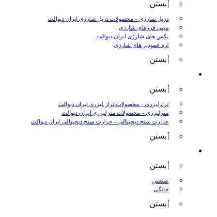
بستن
دریل شارژی
–
محصولات دریل شارژی ایران دیوالت
مینی فرزهای شارژی
بکس های شارژی ایران دیوالت
اره عمودبر های شارژی
بستن
اندازه گیری
بستن
ترازلیزری
–
محصولات تراز لیزری ایران دیوالت
مترلیزری
–
محصولات مترلیزری ایران دیوالت
حرارت سنج دیجیتالی
–
حرارت سنج دیجیتالی ایران دیوالت
بستن
کارواش ها
بستن
صنعتی
خانگی
بستن