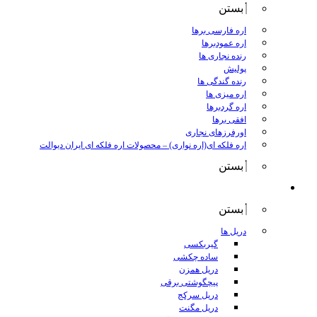
بستن
اره فارسی برها
اره عمودبرها
رنده نجاری ها
پولیش
رنده گندگی ها
اره میزی ها
اره گردبرها
افقی برها
اورفرزهای نجاری
اره فلکه ای(اره نواری)
–
محصولات اره فلکه ای ایران دیوالت
بستن
ابزار برقی
بستن
دریل ها
گیربکسی
ساده چکشی
دریل همزن
پیچگوشتی برقی
دریل سرکج
دریل مگنت