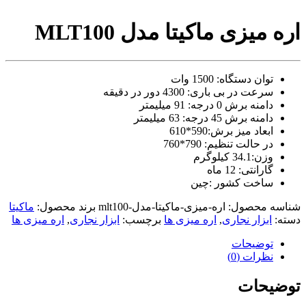
video
xxxx
اره میزی ماکیتا مدل MLT100
com
tori
black
splashes
توان دستگاه: 1500 وات
on
سرعت در بی باری: 4300 دور در دقیقه
glasses
دامنه برش 0 درجه: 91 میلیمتر
chinese
دامنه برش 45 درجه: 63 میلیمتر
teen
raped
ابعاد میز برش:590*610
in
در حالت تنظیم: 790*760
hotel
وزن:34.1 کیلوگرم
room
گارانتی: 12 ماه
xxx
ساخت کشور :چین
sunny
leone
شناسه محصول:
اره-میزی-ماکیتا-مدل-mlt100
برند محصول:
ماکیتا
xxx
دسته:
ابزار نجاری
,
اره میزی ها
برچسب:
ابزار نجاری
,
اره میزی ها
bf
kolkata
توضیحات
ff
نظرات (0)
xxx
american
توضیحات
blue
film