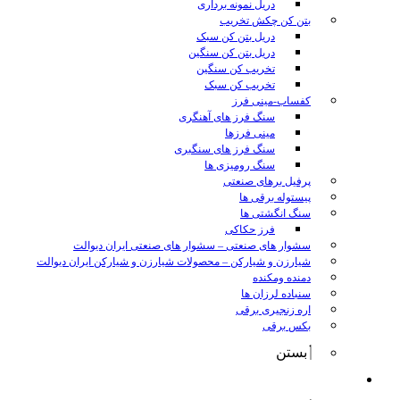
دریل نمونه برداری
بتن کن چکش تخریب
دریل بتن کن سبک
دریل بتن کن سنگین
تخریب کن سنگین
تخریب کن سبک
کفساب-مینی فرز
سنگ فرز های آهنگری
مینی فرزها
سنگ فرز های سنگبری
سنگ رومیزی ها
پرفیل برهای صنعتی
پیستوله برقی ها
سنگ انگشتی ها
فرز حکاکی
سشوار های صنعتی
–
سشوار های صنعتی ایران دیوالت
شیارزن و شیارکن
–
محصولات شیارزن و شیارکن ایران دیوالت
دمنده ومکنده
سنباده لرزان ها
اره زنجیری برقی
بکس برقی
بستن
ابزار شارژی