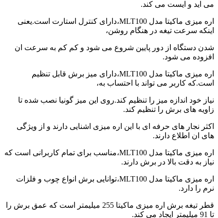
می اید و ایست می کند.
in
the
اره میزی ماکیتا مدل MLT100،دارای کنترل استارت است.یعنی
kitchen
اینکه سرعت تیغه در هنگام روشن،
شدن دستگاه از دور پایین شروع می شود و کم کم به سرعت ان
افزوده می شود.
اره میزی ماکیتا مدل MLT100،دارای میز برش قابل تنظیم
است.که کاربر می تواند با احتساب به،
نیاز خود اندازه میز را تنظیم کند.روی این میز گونیا نصب شده تا
زاویه های برش را تنظیم کند.
اکثر نجار های حرفه ای با این اره میزی اشنایی دارند و از ویژگی
های ان اطلاع دارند.
اره میزی ماکیتا مدل MLT100،مناسب برای تمام کاربرانی است که
نیاز به دقت بالا در برش دارند.
اره میزی ماکیتا مدل MLT100،توانایی برش انواع چوب و فلزات
نرم را دارد.
قطر تیغه برش اره میزی ماکیتا 255 میلیمتر است که عمق برش را
تا 91 میلیمتر ایجاد می کند.