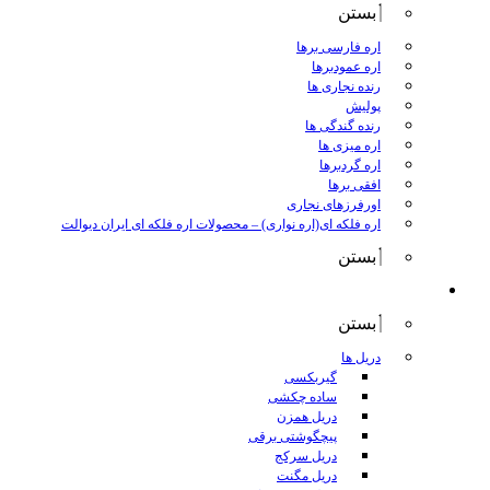
بستن
اره فارسی برها
اره عمودبرها
رنده نجاری ها
پولیش
رنده گندگی ها
اره میزی ها
اره گردبرها
افقی برها
اورفرزهای نجاری
اره فلکه ای(اره نواری)
–
محصولات اره فلکه ای ایران دیوالت
بستن
ابزار برقی
بستن
دریل ها
گیربکسی
ساده چکشی
دریل همزن
پیچگوشتی برقی
دریل سرکج
دریل مگنت