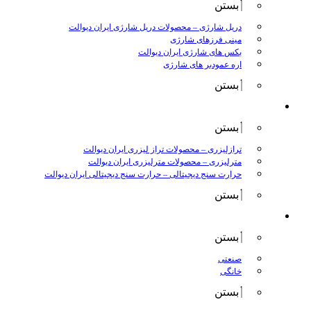
بستن
دریل شارژی
–
محصولات دریل شارژی ایران دیوالت
مینی فرزهای شارژی
بکس های شارژی ایران دیوالت
اره عمودبر های شارژی
بستن
اندازه گیری
بستن
ترازلیزری
–
محصولات تراز لیزری ایران دیوالت
مترلیزری
–
محصولات مترلیزری ایران دیوالت
حرارت سنج دیجیتالی
–
حرارت سنج دیجیتالی ایران دیوالت
بستن
کارواش ها
بستن
صنعتی
خانگی
بستن