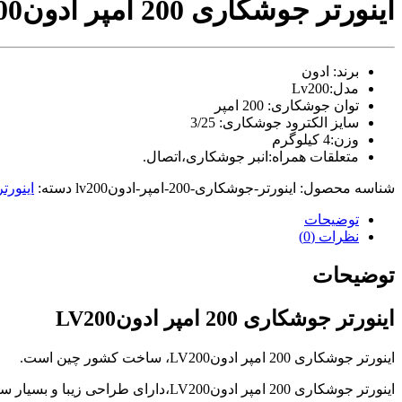
اینورتر جوشکاری 200 امپر ادونLV200
com
tori
black
splashes
برند: ادون
on
مدل:Lv200
glasses
توان جوشکاری: 200 امپر
chinese
سایز الکترود جوشکاری: 3/25
teen
raped
وزن:4 کیلوگرم
in
متعلقات همراه:انبر جوشکاری،اتصال.
hotel
room
شناسه محصول:
اینورتر-جوشکاری-200-امپر-ادونlv200
دسته:
اینورت
xxx
توضیحات
sunny
leone
نظرات (0)
xxx
bf
توضیحات
kolkata
ff
اینورتر جوشکاری 200 امپر ادونLV200
xxx
american
blue
اینورتر جوشکاری 200 امپر ادونLV200، ساخت کشور چین است.
film
video
اینورتر جوشکاری 200 امپر ادونLV200،دارای طراحی زیبا و بسیار سبک است.
player