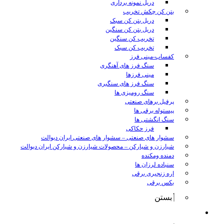
دریل نمونه برداری
بتن کن چکش تخریب
دریل بتن کن سبک
دریل بتن کن سنگین
تخریب کن سنگین
تخریب کن سبک
کفساب-مینی فرز
سنگ فرز های آهنگری
مینی فرزها
سنگ فرز های سنگبری
سنگ رومیزی ها
پرفیل برهای صنعتی
پیستوله برقی ها
سنگ انگشتی ها
فرز حکاکی
سشوار های صنعتی
–
سشوار های صنعتی ایران دیوالت
شیارزن و شیارکن
–
محصولات شیارزن و شیارکن ایران دیوالت
دمنده ومکنده
سنباده لرزان ها
اره زنجیری برقی
بکس برقی
بستن
ابزار شارژی