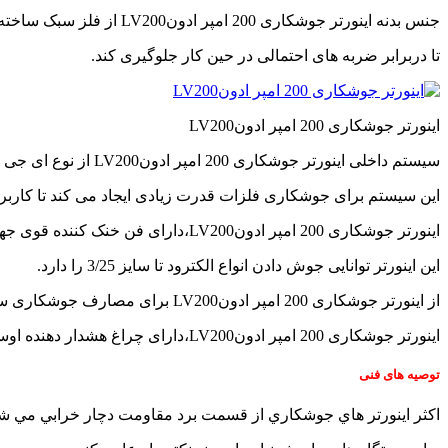
japanese
جنس بدنه اینورتر جوشکاری 200 امپر ادونLV200 از فلز سبک ساخته شده است،
family
afairs
تا دربرابر ضربه های احتمالی در حین کار جلوگیری کند.
stepmom
and
son
girl
اینورتر جوشکاری 200 امپر ادونLV200
with
fake
سیستم داخلی اینورتر جوشکاری 200 امپر ادونLV200 از نوع ای جی بی تی است.
tits
anna
این سیستم برای جوشکاری فلزات قدرت زیادی ایجاد می کند تا کاربر 
bell
peaks
اینورتر جوشکاری 200 امپر ادونLV200،دارای فن خنک کننده قوی جهت خنک کردن سریع بورد دستگاه است.
teasing
in
این اینورتر توانایی جوش دادن انواع الکترود تا سایز 3/25 را دارد.
4k
از اینورتر جوشکاری 200 امپر ادونLV200 برای مصارف جوشکاری سبک و خانگی می توان استفاده کرد.
my
wife
اینورتر جوشکاری 200 امپر ادونLV200،دارای چراغ هشدار دهنده اوسی است.
lustful
sister
sucks
توصیه های فنی
my
dick
اکثر اينورتر هاي جوشکاري از قسمت برد مقاومت دچار خرابي مي شون
in
the