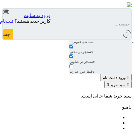
ورود به سایت
کاربر جدید هستید؟
ثبت‌نام
جستج
ت
فیلد های عمومی
جستجو در محتوا
جستجو در عناوین
دقیقا عین عبارت
ورود / ثبت‌ نام
سبد خرید
0
سبد خرید شما خالی است.
منو
صفحه اصلی
فروشگاه
ابزار نجاری