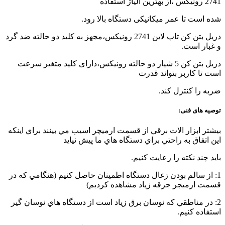
2741 رونیکس ،از بهترین الیاژ استفاده
شده است تا عمر میکانیکی دستگاه بالا رود.
دریل بتن کن تاپ لاین 2741 رونیکس،مجهز به کلید دو حالته ضد گرد
و غبار است.
دریل بتن کن 5 شیار دو حالته رونیکس،دارای کلید متغیر سرعت
است تا کاربر بتواند قدرت
ضربه را کنترل کند.
توصیه های فنی:
بيشتر ابزار الات برقي از قسمت ارميچر اسيب مي بينند براي اينکه
اين اتفاق به راحتي براي دستگاه هاي ما پيش نيايد
بايد چند نکته را رعايت کنيم.
1: از سالم بودن زغال دستگاه اطمينان حاصل کنيم (هنگامي که در
قسمت ارميجر جرقه زياد مشاهده کرديم)
2: در مناطقي که نوسان برق زياد است از دستگاه هاي نوسان گير
استفاده کنيم.