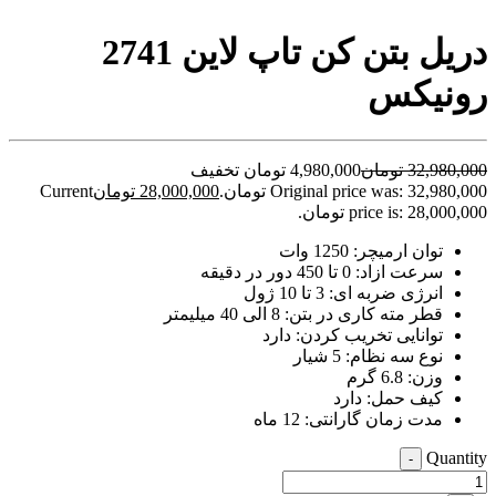
video
xxxx
دریل بتن کن تاپ لاین 2741
com
tori
رونیکس
black
splashes
on
glasses
32,980,000
تومان
4,980,000 تومان تخفیف
chinese
Original price was: 32,980,000 تومان.
28,000,000
تومان
Current
teen
raped
price is: 28,000,000 تومان.
in
توان ارمیچر: 1250 وات
hotel
room
سرعت ازاد: 0 تا 450 دور در دقیقه
xxx
انرژی ضربه ای: 3 تا 10 ژول
sunny
قطر مته کاری در بتن: 8 الی 40 میلیمتر
leone
توانایی تخریب کردن: دارد
xxx
نوع سه نظام: 5 شیار
bf
وزن: 6.8 گرم
kolkata
کیف حمل: دارد
ff
مدت زمان گارانتی: 12 ماه
xxx
american
Quantity
-
blue
film