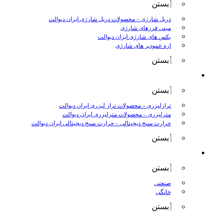
بستن
دریل شارژی
–
محصولات دریل شارژی ایران دیوالت
مینی فرزهای شارژی
بکس های شارژی ایران دیوالت
اره عمودبر های شارژی
بستن
اندازه گیری
بستن
ترازلیزری
–
محصولات تراز لیزری ایران دیوالت
مترلیزری
–
محصولات مترلیزری ایران دیوالت
حرارت سنج دیجیتالی
–
حرارت سنج دیجیتالی ایران دیوالت
بستن
کارواش ها
بستن
صنعتی
خانگی
بستن