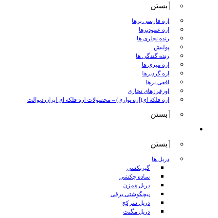
بستن
اره فارسی برها
اره عمودبرها
رنده نجاری ها
پولیش
رنده گندگی ها
اره میزی ها
اره گردبرها
افقی برها
اورفرزهای نجاری
اره فلکه ای(اره نواری)
–
محصولات اره فلکه ای ایران دیوالت
بستن
ابزار برقی
بستن
دریل ها
گیربکسی
ساده چکشی
دریل همزن
پیچگوشتی برقی
دریل سرکج
دریل مگنت