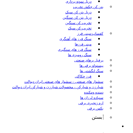
دریل نمونه برداری
بتن کن چکش تخریب
دریل بتن کن سبک
دریل بتن کن سنگین
تخریب کن سنگین
تخریب کن سبک
کفساب-مینی فرز
سنگ فرز های آهنگری
مینی فرزها
سنگ فرز های سنگبری
سنگ رومیزی ها
پرفیل برهای صنعتی
پیستوله برقی ها
سنگ انگشتی ها
فرز حکاکی
سشوار های صنعتی
–
سشوار های صنعتی ایران دیوالت
شیارزن و شیارکن
–
محصولات شیارزن و شیارکن ایران دیوالت
دمنده ومکنده
سنباده لرزان ها
اره زنجیری برقی
بکس برقی
بستن
ابزار شارژی