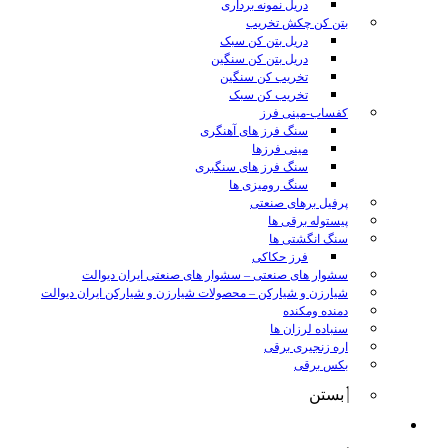
دریل نمونه برداری
بتن کن چکش تخریب
دریل بتن کن سبک
دریل بتن کن سنگین
تخریب کن سنگین
تخریب کن سبک
کفساب-مینی فرز
سنگ فرز های آهنگری
مینی فرزها
سنگ فرز های سنگبری
سنگ رومیزی ها
پرفیل برهای صنعتی
پیستوله برقی ها
سنگ انگشتی ها
فرز حکاکی
سشوار های صنعتی
–
سشوار های صنعتی ایران دیوالت
شیارزن و شیارکن
–
محصولات شیارزن و شیارکن ایران دیوالت
دمنده ومکنده
سنباده لرزان ها
اره زنجیری برقی
بکس برقی
بستن
ابزار شارژی