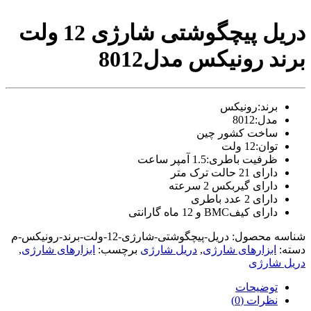
video
xxxx
دریل پیچگوشتی شارژی 12 ولت
com
tori
برند رونیکس مدل8012
black
splashes
on
glasses
برند:رونیکس
chinese
مدل:8012
teen
raped
ساخت کشور چین
in
توان:12 ولت
hotel
ظرفیت باطری:1.5 آمپر ساعت
room
دارای 21 حالت ترک متر
xxx
دارای گیربکس 2 سرعته
sunny
دارای 2 عدد باطری
leone
دارای کیفBMC و 12 ماه گارانتی
xxx
bf
شناسه محصول:
دریل-پیچگوشتی-شارژی-12-ولت-برند-رونیکس-م
kolkata
دسته:
ابزارهای شارژی
,
دریل شارژی
برچسب:
ابزارهای شارژی
,
ff
دریل شارژی
xxx
american
توضیحات
blue
نظرات (0)
film