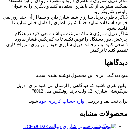
2.اگر دريل شارژي 2 باطري داريد و مصرف زيادي از اين دستگاه
نميکنيد ميتوانيد از يک باطري استفاده کنيد و ديگري را به عنوان
زاپاس کناربگزاريد
3.اگر باطري دريل شارژي شما شارژ دارد و شما از آن چند روز نمي
خواهيد استفاده نماييد حتما شارژ باطري را کامل خالي نماييد تا
فاسد نشود
4.اگر دريل شارژي شما 2 سرعته ميباشد سعي کنيد در هنگام
چرخش، دور دستگاه راعوض نکنيد تا به گيربکس فشار نياورد
5.سعي کنيد بيشترحالت دريل شارژي خود را بر روي سوراخ کاري
تنظيم کنيد تا ترکمتر
دیدگاهها
هیچ دیدگاهی برای این محصول نوشته نشده است.
اولین نفری باشید که دیدگاهی را ارسال می کنید برای “دریل
پیچگوشتی شارژی 12 ولت برند رونیکس مدل8012”
برای ثبت نقد و بررسی
وارد حساب کاربری خود
شوید.
محصولات مشابه