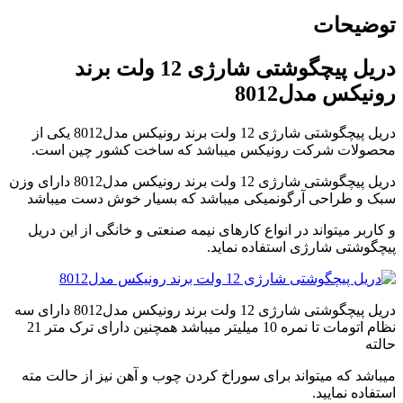
video
توضیحات
player
japanese
family
دریل پیچگوشتی شارژی 12 ولت برند
afairs
رونیکس مدل8012
stepmom
and
son
دریل پیچگوشتی شارژی 12 ولت برند رونیکس مدل8012 یکی از
girl
محصولات شرکت رونیکس میباشد که ساخت کشور چین است.
with
fake
دریل پیچگوشتی شارژی 12 ولت برند رونیکس مدل8012 دارای وزن
tits
سبک و طراحی آرگونمیکی میباشد که بسیار خوش دست میباشد
anna
bell
و کاربر میتواند در انواع کارهای نیمه صنعتی و خانگی از این دریل
peaks
پیچگوشتی شارژی استفاده نماید.
teasing
in
4k
my
دریل پیچگوشتی شارژی 12 ولت برند رونیکس مدل8012 دارای سه
wife
نظام اتومات تا نمره 10 میلیتر میباشد همچنین دارای ترک متر 21
lustful
حالته
sister
sucks
میباشد که میتواند برای سوراخ کردن چوب و آهن نیز از حالت مته
my
استفاده نمایید.
dick