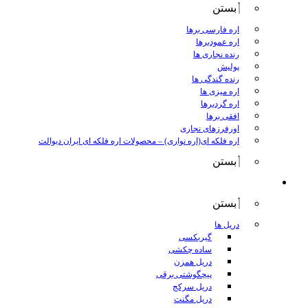
بستن
اره فارسی برها
اره عمودبرها
رنده نجاری ها
پولیش
رنده گندگی ها
اره میزی ها
اره گردبرها
افقی برها
اورفرزهای نجاری
اره فلکه ای(اره نواری)
–
محصولات اره فلکه ای ایران دیوالت
بستن
ابزار برقی
بستن
دریل ها
گیربکسی
ساده چکشی
دریل همزن
پیچگوشتی برقی
دریل سرکج
دریل مگنت