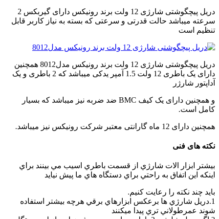
in
دریل پیچگوشتی شارژی 12 ولت برند رونیکس دارای گیربکس 2
the
سرعته میباشد حالت قدرتی و سرعتی که بسته به نیاز کاربر قابل
kitchen
تنظیم است
دریل پیچگوشتی شارژی 12 ولت برند رونیکس مدل8012 همچنین
دارای یک باطری 12 ولت 1.5 آمپر یدکی میباشد که 2 باطری و یک
آداپتور شارژر
و همچنین دارای یک کیف BMC ضد ضربه نیز میباشد که بسیار
کامل است.
همچنین دارای 12 ماه گارانتی معتبر شرکت رونیکس نیز میباشد.
نکته های فنی
بيشتر ابزار الات شارژي از قسمت باطري اسيب مي بينند براي
اينکه اين اتفاق به راحتي براي دستگاه هاي ما پيش نيايد
بايد چند نکته را رعايت کنيم.
1.دريل شارژي ها برعکس ابزارهاي برقي هرچه بيشتر استفاده
شوند عمرطولاني تري پيدا ميکنند