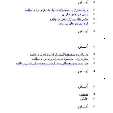
بستن
دریل شارژی
–
محصولات دریل شارژی ایران دیوالت
مینی فرزهای شارژی
بکس های شارژی ایران دیوالت
اره عمودبر های شارژی
بستن
اندازه گیری
بستن
ترازلیزری
–
محصولات تراز لیزری ایران دیوالت
مترلیزری
–
محصولات مترلیزری ایران دیوالت
حرارت سنج دیجیتالی
–
حرارت سنج دیجیتالی ایران دیوالت
بستن
کارواش ها
بستن
صنعتی
خانگی
بستن