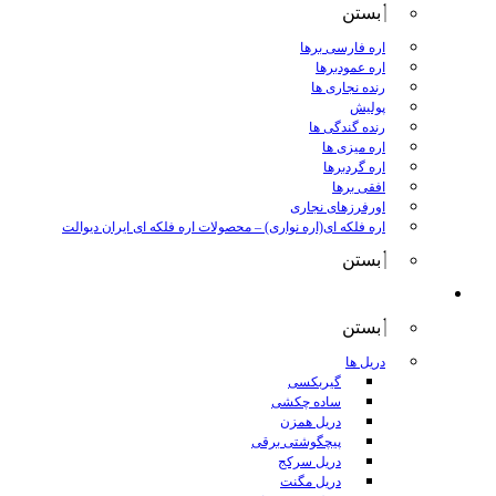
بستن
اره فارسی برها
اره عمودبرها
رنده نجاری ها
پولیش
رنده گندگی ها
اره میزی ها
اره گردبرها
افقی برها
اورفرزهای نجاری
اره فلکه ای(اره نواری)
–
محصولات اره فلکه ای ایران دیوالت
بستن
ابزار برقی
بستن
دریل ها
گیربکسی
ساده چکشی
دریل همزن
پیچگوشتی برقی
دریل سرکج
دریل مگنت