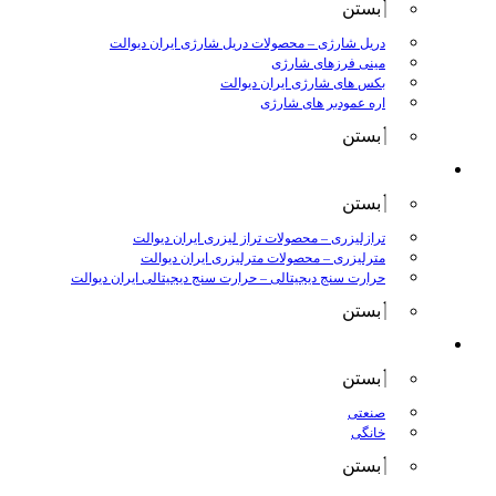
بستن
دریل شارژی
–
محصولات دریل شارژی ایران دیوالت
مینی فرزهای شارژی
بکس های شارژی ایران دیوالت
اره عمودبر های شارژی
بستن
اندازه گیری
بستن
ترازلیزری
–
محصولات تراز لیزری ایران دیوالت
مترلیزری
–
محصولات مترلیزری ایران دیوالت
حرارت سنج دیجیتالی
–
حرارت سنج دیجیتالی ایران دیوالت
بستن
کارواش ها
بستن
صنعتی
خانگی
بستن