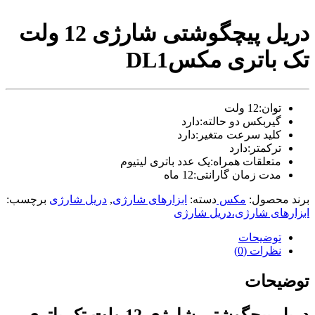
video
xxxx
دریل پیچگوشتی شارژی 12 ولت
com
tori
تک باتری مکسDL1
black
splashes
on
glasses
توان:12 ولت
chinese
گیربکس دو حالته:دارد
teen
raped
کلید سرعت متغیر:دارد
in
ترکمتر:دارد
hotel
متعلقات همراه:یک عدد باتری لیتیوم
room
مدت زمان گارانتی:12 ماه
xxx
sunny
برند محصول:
مکس
دسته:
ابزارهای شارژی
,
دریل شارژی
برچسب:
leone
ابزارهای شارژی،دریل شارژی
xxx
bf
توضیحات
kolkata
نظرات (0)
ff
xxx
توضیحات
american
blue
film
دریل پیچگوشتی شارژی 12 ولت تک باتری