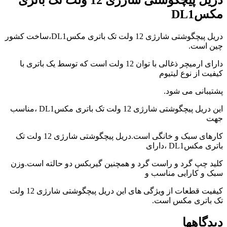
video
مکسDL1
player
japanese
family
دریل پیچگوشتی شارژی 12 ولت تک باتری مکسDL1،ساخت کشور
afairs
چین است.
stepmom
and
دارای ارمیچر ذغالی با توان 12 ولت است که توسط یک باتری با
son
کیفیت از نوع لیتیوم
girl
with
پشتیبانی می شود.
fake
tits
این دریل پیچگوشتی شارژی 12 ولت تک باتری مکسDL1 ،مناسب
anna
جهت
bell
peaks
کارهای سبک و خانگی است.دریل پیچگوشتی شارژی 12 ولت تک
teasing
باتری مکسDL1 ،دارای
in
4k
کلید چپ گرد و راست گرد و همچنین گیربکس دو حالته است.وزن
my
سبک و کارایی مناسب و
wife
lustful
کیفیت قطعات از ویژگی های این دریل پیچگوشتی شارژی 12 ولت
sister
تک باتری مکس است.
sucks
my
دیدگاهها
dick