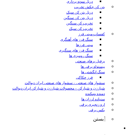
دریل نمونه برداری
بتن کن چکش تخریب
دریل بتن کن سبک
دریل بتن کن سنگین
تخریب کن سنگین
تخریب کن سبک
کفساب-مینی فرز
سنگ فرز های آهنگری
مینی فرزها
سنگ فرز های سنگبری
سنگ رومیزی ها
پرفیل برهای صنعتی
پیستوله برقی ها
سنگ انگشتی ها
فرز حکاکی
سشوار های صنعتی
–
سشوار های صنعتی ایران دیوالت
شیارزن و شیارکن
–
محصولات شیارزن و شیارکن ایران دیوالت
دمنده ومکنده
سنباده لرزان ها
اره زنجیری برقی
بکس برقی
بستن
ابزار شارژی