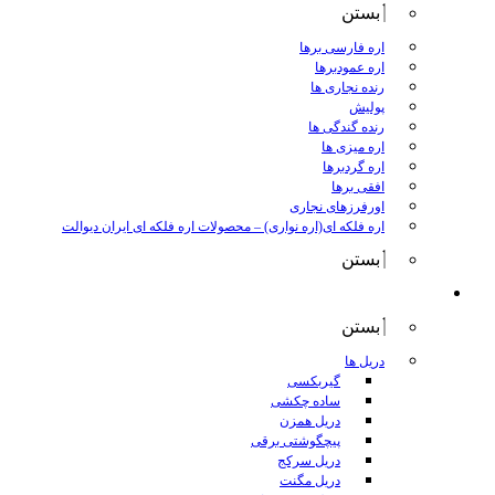
بستن
اره فارسی برها
اره عمودبرها
رنده نجاری ها
پولیش
رنده گندگی ها
اره میزی ها
اره گردبرها
افقی برها
اورفرزهای نجاری
اره فلکه ای(اره نواری)
–
محصولات اره فلکه ای ایران دیوالت
بستن
ابزار برقی
بستن
دریل ها
گیربکسی
ساده چکشی
دریل همزن
پیچگوشتی برقی
دریل سرکج
دریل مگنت