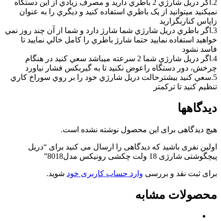
2.اگر دريل شارژي 2 باطري داريد و مصرف زيادي از اين دستگاه
نميکنيد ميتوانيد از يک باطري استفاده کنيد و ديگري را به عنوان
زاپاس کناربگزاريد
3.اگر باطري دريل شارژي شما شارژ دارد و شما از آن چند روز نمي
خواهيد استفاده نماييد حتما شارژ باطري را کامل خالي نماييد تا
فاسد نشود
4.اگر دريل شارژي شما 2 سرعته ميباشد سعي کنيد در هنگام
چرخش، دور دستگاه راعوض نکنيد تا به گيربکس فشار نياورد
5.سعي کنيد بيشترحالت دريل شارژي خود را بر روي سوراخ کاري
تنظيم کنيد تا ترکمتر
دیدگاهها
هیچ دیدگاهی برای این محصول نوشته نشده است.
اولین نفری باشید که دیدگاهی را ارسال می کنید برای “دریل
پیچگوشتی شارژی 18 ولت چکشی رونیکس مدل8018”
برای ثبت نقد و بررسی
وارد حساب کاربری خود
شوید.
محصولات مشابه