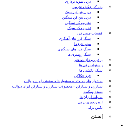
دریل نمونه برداری
بتن کن چکش تخریب
دریل بتن کن سبک
دریل بتن کن سنگین
تخریب کن سنگین
تخریب کن سبک
کفساب-مینی فرز
سنگ فرز های آهنگری
مینی فرزها
سنگ فرز های سنگبری
سنگ رومیزی ها
پرفیل برهای صنعتی
پیستوله برقی ها
سنگ انگشتی ها
فرز حکاکی
سشوار های صنعتی
–
سشوار های صنعتی ایران دیوالت
شیارزن و شیارکن
–
محصولات شیارزن و شیارکن ایران دیوالت
دمنده ومکنده
سنباده لرزان ها
اره زنجیری برقی
بکس برقی
بستن
ابزار شارژی