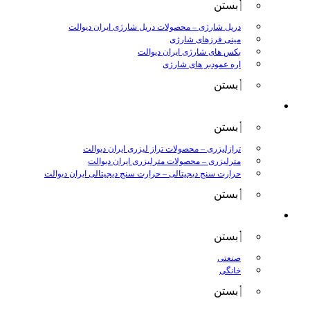
بستن
دریل شارژی
–
محصولات دریل شارژی ایران دیوالت
مینی فرزهای شارژی
بکس های شارژی ایران دیوالت
اره عمودبر های شارژی
بستن
اندازه گیری
بستن
ترازلیزری
–
محصولات تراز لیزری ایران دیوالت
مترلیزری
–
محصولات مترلیزری ایران دیوالت
حرارت سنج دیجیتالی
–
حرارت سنج دیجیتالی ایران دیوالت
بستن
کارواش ها
بستن
صنعتی
خانگی
بستن