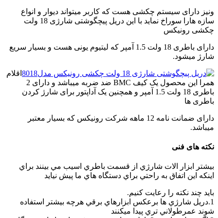
in
ونیز دارای سیستم چکشی هست که کاربر میتواند دیوار و انواع
the
سازه هارا سوراخ نماید با این دریل پیچگوشتی شارژی 18 ولت
kitchen
چکشی رونیکس
دارای باطری 18 ولت 1.5 آمپر که لیتیوم یونی هست و بسیار سریع
شارژ میشود.
اقلام
همرا این محصول یک کیف BMC ضد ضربه میباشد و دارای 2
باطری 18 ولت 1.5 آمپر و همچنین یک آداپتور برای شارژ کردن
باطری ها
دارای ضمانت نامه 12 ماهه شرکت رونیکس که بسیار معتبر
میباشد.
نکته های فنی
بيشتر ابزار الات شارژي از قسمت باطري اسيب مي بينند براي
اينکه اين اتفاق به راحتي براي دستگاه هاي ما پيش نيايد
بايد چند نکته را رعايت کنيم.
1.دريل شارژي ها برعکس ابزارهاي برقي هرچه بيشتر استفاده
شوند عمرطولاني تري پيدا ميکنند