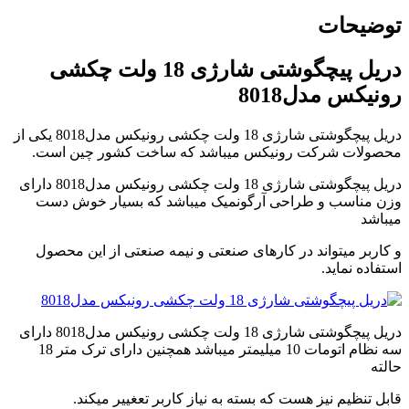
video
توضیحات
player
japanese
family
دریل پیچگوشتی شارژی 18 ولت چکشی
afairs
رونیکس مدل8018
stepmom
and
son
دریل پیچگوشتی شارژی 18 ولت چکشی رونیکس مدل8018 یکی از
girl
محصولات شرکت رونیکس میباشد که ساخت کشور چین است.
with
fake
دریل پیچگوشتی شارژی 18 ولت چکشی رونیکس مدل8018 دارای
tits
وزن مناسب و طراحی آرگونمیک میباشد که بسیار خوش دست
anna
میباشد
bell
peaks
و کاربر میتواند در کارهای صنعتی و نیمه صنعتی از این محصول
teasing
استفاده نماید.
in
4k
my
wife
دریل پیچگوشتی شارژی 18 ولت چکشی رونیکس مدل8018 دارای
lustful
سه نظام اتومات 10 میلیمتر میباشد همچنین دارای ترک متر 18
sister
حالته
sucks
my
قابل تنظیم نیز هست که بسته به نیاز کاربر تعغییر میکند.
dick