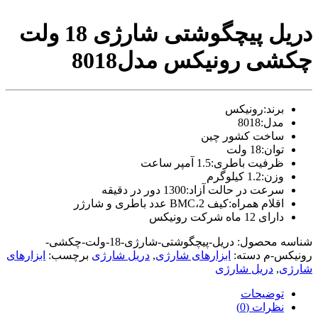
video
xxxx
دریل پیچگوشتی شارژی 18 ولت
com
tori
چکشی رونیکس مدل8018
black
splashes
on
glasses
برند:رونیکس
chinese
مدل:8018
teen
raped
ساخت کشور چین
in
توان:18 ولت
hotel
ظرفیت باطری:1.5 آمپر ساعت
room
وزن:1.2 کیلوگرم
xxx
سرعت در حالت آزاد:1300 دور در دقیقه
sunny
اقلام همراه:کیف BMC،2 عدد باطری و شارژر
leone
دارای 12 ماه شرکت رونیکس
xxx
bf
شناسه محصول:
دریل-پیچگوشتی-شارژی-18-ولت-چکشی-
kolkata
رونیکس-م
دسته:
ابزارهای شارژی
,
دریل شارژی
برچسب:
ابزارهای
ff
شارژی
,
دریل شارژی
xxx
american
توضیحات
blue
نظرات (0)
film