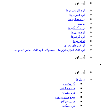
بستن
اره فارسی برها
اره عمودبرها
رنده نجاری ها
پولیش
رنده گندگی ها
اره میزی ها
اره گردبرها
افقی برها
اورفرزهای نجاری
اره فلکه ای(اره نواری)
–
محصولات اره فلکه ای ایران دیوالت
بستن
ابزار برقی
بستن
دریل ها
گیربکسی
ساده چکشی
دریل همزن
پیچگوشتی برقی
دریل سرکج
دریل مگنت