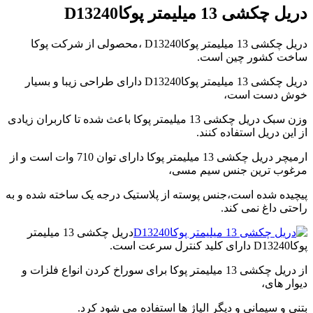
video
دریل چکشی 13 میلیمتر پوکاD13240
player
japanese
دریل چکشی 13 میلیمتر پوکاD13240 ،محصولی از شرکت پوکا
family
ساخت کشور چین است.
afairs
stepmom
دریل چکشی 13 میلیمتر پوکاD13240 دارای طراحی زیبا و بسیار
and
خوش دست است،
son
girl
وزن سبک دریل چکشی 13 میلیمتر پوکا باعث شده تا کاربران زیادی
with
از این دریل استفاده کنند.
fake
tits
ارمیچر دریل چکشی 13 میلیمتر پوکا دارای توان 710 وات است و از
anna
مرغوب ترین جنس سیم مسی،
bell
peaks
پیچیده شده است،جنس پوسته از پلاستیک درجه یک ساخته شده و به
teasing
راحتی داغ نمی کند.
in
4k
دریل چکشی 13 میلیمتر
my
پوکاD13240 دارای کلید کنترل سرعت است.
wife
lustful
از دریل چکشی 13 میلیمتر پوکا برای سوراخ کردن انواع فلزات و
sister
دیوار های،
sucks
my
بتنی و سیمانی و دیگر الیاژ ها استفاده می شود کرد.
dick