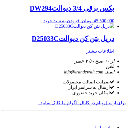
بکس برقی 3/4 دیوالتDW294
45,500,000
تومان
افزودن به سبد خرید
دریل بتن کن دیوالتD25033C
اطلاعات بیشتر
از ۱۰ صبح - تا ۷ عصر
تلفن
ایمیل
info@irandewalt.com
ضمانت اصالت محصولات
ارسال به سراسر ایران
امکان خرید حضوری
برای ارسال پیام در کانال تلگرام ما کلیک نمایید .
تماس با ما