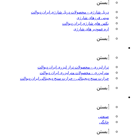
بستن
دریل شارژی
–
محصولات دریل شارژی ایران دیوالت
مینی فرزهای شارژی
بکس های شارژی ایران دیوالت
اره عمودبر های شارژی
بستن
اندازه گیری
بستن
ترازلیزری
–
محصولات تراز لیزری ایران دیوالت
مترلیزری
–
محصولات مترلیزری ایران دیوالت
حرارت سنج دیجیتالی
–
حرارت سنج دیجیتالی ایران دیوالت
بستن
کارواش ها
بستن
صنعتی
خانگی
بستن