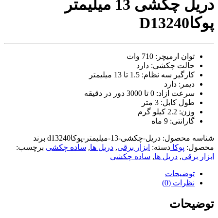
دریل چکشی 13 میلیمتر
video
xxxx
پوکاD13240
com
tori
black
splashes
توان ارمیچر: 710 وات
on
حالت چکشی: دارد
glasses
کارگیر سه نظام: 1.5 تا 13 میلیمتر
chinese
دیمر: دارد
teen
raped
سرعت ازاد: 0 تا 3000 دور در دقیقه
in
طول کابل: 3 متر
hotel
وزن: 2.2 کیلو گرم
room
گارانتی: 9 ماه
xxx
sunny
شناسه محصول:
دریل-چکشی-13-میلیمتر-پوکاd13240
برند
leone
محصول:
پوکا
دسته:
ابزار برقی
,
دریل ها
,
ساده چکشی
برچسب:
xxx
ابزار برقی
,
دریل ها
,
ساده چکشی
bf
kolkata
توضیحات
ff
نظرات (0)
xxx
american
توضیحات
blue
film