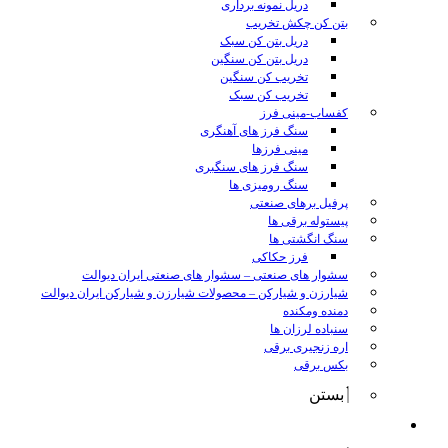
دریل نمونه برداری
بتن کن چکش تخریب
دریل بتن کن سبک
دریل بتن کن سنگین
تخریب کن سنگین
تخریب کن سبک
کفساب-مینی فرز
سنگ فرز های آهنگری
مینی فرزها
سنگ فرز های سنگبری
سنگ رومیزی ها
پرفیل برهای صنعتی
پیستوله برقی ها
سنگ انگشتی ها
فرز حکاکی
سشوار های صنعتی
–
سشوار های صنعتی ایران دیوالت
شیارزن و شیارکن
–
محصولات شیارزن و شیارکن ایران دیوالت
دمنده ومکنده
سنباده لرزان ها
اره زنجیری برقی
بکس برقی
بستن
ابزار شارژی