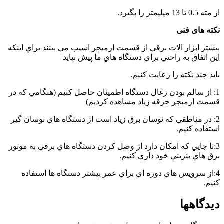
in
از مته 0.5 تا 13 میلیمتر را بگیرد.
the
kitchen
نکته های فنی
بيشتر ابزار الات برقي از قسمت ارميچر اسيب مي بينند براي اينکه
اين اتفاق به راحتي براي دستگاه هاي ما پيش نيايد
بايد چند نکته را رعايت کنيم.
1: از سالم بودن زغال دستگاه اطمينان حاصل کنيم (هنگامي که در
قسمت ارميجر جرقه زياد مشاهده کرديم)
2: در مناطقي که نوسان برق زياد است از دستگاه هاي نوسان گير
استفاده کنيم.
3:تا جايي که امکان دارد از وصل کردن دستگاه هاي برقي به موتور
برق هاي بنزيني خود داري کنيم.
4:از سرويس هاي دوره اي براي عمر بيشتر دستگاه ها استفاده
کنيم.
دیدگاهها