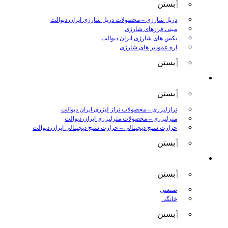
بستن
دریل شارژی
–
محصولات دریل شارژی ایران دیوالت
مینی فرزهای شارژی
بکس های شارژی ایران دیوالت
اره عمودبر های شارژی
بستن
اندازه گیری
بستن
ترازلیزری
–
محصولات تراز لیزری ایران دیوالت
مترلیزری
–
محصولات مترلیزری ایران دیوالت
حرارت سنج دیجیتالی
–
حرارت سنج دیجیتالی ایران دیوالت
بستن
کارواش ها
بستن
صنعتی
خانگی
بستن