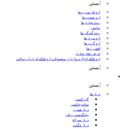
بستن
اره فارسی برها
اره عمودبرها
رنده نجاری ها
پولیش
رنده گندگی ها
اره میزی ها
اره گردبرها
افقی برها
اورفرزهای نجاری
اره فلکه ای(اره نواری)
–
محصولات اره فلکه ای ایران دیوالت
بستن
ابزار برقی
بستن
دریل ها
گیربکسی
ساده چکشی
دریل همزن
پیچگوشتی برقی
دریل سرکج
دریل مگنت