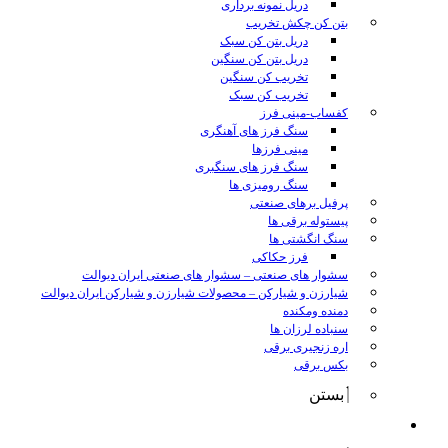
دریل نمونه برداری
بتن کن چکش تخریب
دریل بتن کن سبک
دریل بتن کن سنگین
تخریب کن سنگین
تخریب کن سبک
کفساب-مینی فرز
سنگ فرز های آهنگری
مینی فرزها
سنگ فرز های سنگبری
سنگ رومیزی ها
پرفیل برهای صنعتی
پیستوله برقی ها
سنگ انگشتی ها
فرز حکاکی
سشوار های صنعتی
–
سشوار های صنعتی ایران دیوالت
شیارزن و شیارکن
–
محصولات شیارزن و شیارکن ایران دیوالت
دمنده ومکنده
سنباده لرزان ها
اره زنجیری برقی
بکس برقی
بستن
ابزار شارژی