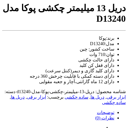
video
دریل 13 میلیمتر چکشی پوکا مدل
xxxx
com
D13240
tori
black
splashes
on
برند:پوکا
glasses
مدل:D13240
chinese
ساخت کشور: چین
teen
توان:710 وات
raped
in
دارای حالت چکشی
hotel
دارای قفل کن کلید
room
دارای کلید گازی و دیمر(کنتل سرعت)
xxx
دارای دسته کمکی با قابلیت چرخش 360 درجه
sunny
دارای 12 ماه گارانتی،آچار و جعبه مقوایی
leone
xxx
شناسه محصول:
دریل-13-میلیمتر-چکشی-پوکا-مدل-d13240
دسته:
bf
ابزار برقی
,
دریل ها
,
ساده چکشی
برچسب:
ابزار برقی
,
دریل ها
,
kolkata
ساده چکشی
ff
xxx
توضیحات
american
نظرات (0)
blue
film