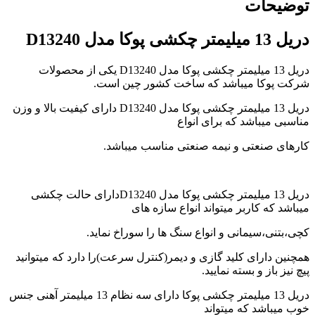
توضیحات
video
player
japanese
دریل 13 میلیمتر چکشی پوکا مدل D13240
family
afairs
دریل 13 میلیمتر چکشی پوکا مدل D13240 یکی از محصولات
stepmom
شرکت پوکا میباشد که ساخت کشور چین است.
and
son
دریل 13 میلیمتر چکشی پوکا مدل D13240 دارای کیفیت بالا و وزن
girl
مناسبی میباشد که برای انواع
with
fake
کارهای صنعتی و نیمه صنعتی مناسب میباشد.
tits
anna
bell
peaks
دریل 13 میلیمتر چکشی پوکا مدل D13240دارای حالت چکشی
teasing
میباشد که کاربر میتواند انواع سازه های
in
4k
کچی،بتنی،سیمانی و انواع سنگ ها را سوراخ نماید.
my
wife
همچنین دارای کلید گازی و دیمر(کنترل سرعت)را دارد که میتوانید
lustful
پیچ نیز باز و بسته نمایید.
sister
sucks
دریل 13 میلیمتر چکشی پوکا دارای سه نظام 13 میلیمتر آهنی جنس
my
خوب میباشد که میتواند
dick