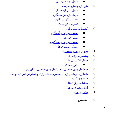
دریل نمونه برداری
بتن کن چکش تخریب
دریل بتن کن سبک
دریل بتن کن سنگین
تخریب کن سنگین
تخریب کن سبک
کفساب-مینی فرز
سنگ فرز های آهنگری
مینی فرزها
سنگ فرز های سنگبری
سنگ رومیزی ها
پرفیل برهای صنعتی
پیستوله برقی ها
سنگ انگشتی ها
فرز حکاکی
سشوار های صنعتی
–
سشوار های صنعتی ایران دیوالت
شیارزن و شیارکن
–
محصولات شیارزن و شیارکن ایران دیوالت
دمنده ومکنده
سنباده لرزان ها
اره زنجیری برقی
بکس برقی
بستن
ابزار شارژی