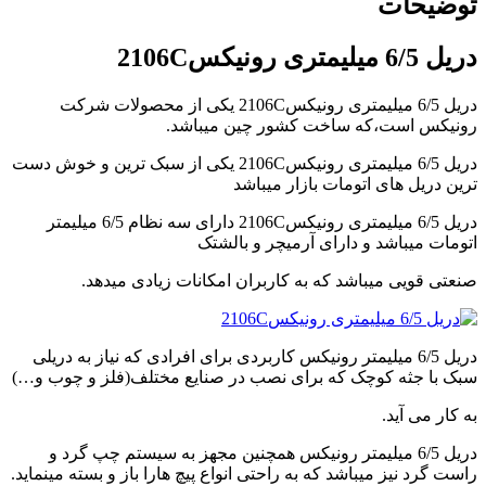
توضیحات
video
player
دریل 6/5 میلیمتری رونیکس2106C
japanese
family
afairs
دریل 6/5 میلیمتری رونیکس2106C یکی از محصولات شرکت
stepmom
رونیکس است،که ساخت کشور چین میباشد.
and
son
دریل 6/5 میلیمتری رونیکس2106C یکی از سبک ترین و خوش دست
girl
ترین دریل های اتومات بازار میباشد
with
fake
دریل 6/5 میلیمتری رونیکس2106C دارای سه نظام 6/5 میلیمتر
tits
اتومات میباشد و دارای آرمیچر و بالشتک
anna
bell
صنعتی قویی میباشد که به کاربران امکانات زیادی میدهد.
peaks
teasing
in
4k
دریل 6/5 میلیمتر رونیکس کاربردی برای افرادی که نیاز به دریلی
my
سبک با جثه کوچک که برای نصب در صنایع مختلف(فلز و چوب و…)
wife
lustful
به کار می آید.
sister
sucks
دریل 6/5 میلیمتر رونیکس همچنین مجهز به سیستم چپ گرد و
my
راست گرد نیز میباشد که به راحتی انواع پیچ هارا باز و بسته مینماید.
dick