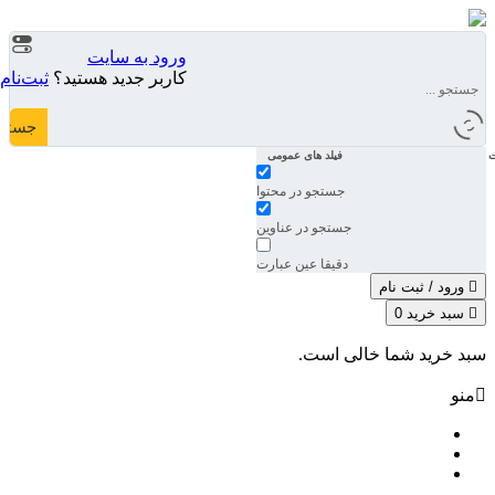
ورود به سایت
کاربر جدید هستید؟
ثبت‌نام
جستج
ت
فیلد های عمومی
جستجو در محتوا
جستجو در عناوین
دقیقا عین عبارت
ورود / ثبت‌ نام
سبد خرید
0
سبد خرید شما خالی است.
منو
صفحه اصلی
فروشگاه
ابزار نجاری