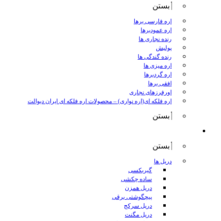
بستن
اره فارسی برها
اره عمودبرها
رنده نجاری ها
پولیش
رنده گندگی ها
اره میزی ها
اره گردبرها
افقی برها
اورفرزهای نجاری
اره فلکه ای(اره نواری)
–
محصولات اره فلکه ای ایران دیوالت
بستن
ابزار برقی
بستن
دریل ها
گیربکسی
ساده چکشی
دریل همزن
پیچگوشتی برقی
دریل سرکج
دریل مگنت