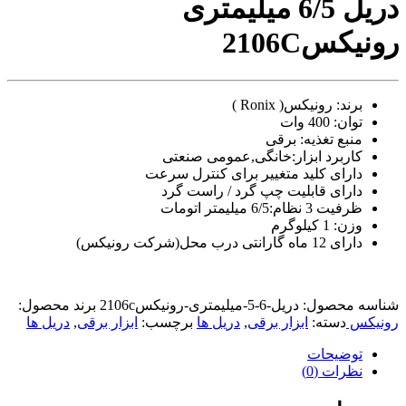
دریل 6/5 میلیمتری
video
xxxx
رونیکس2106C
com
tori
black
splashes
برند: رونیکس( Ronix )
on
توان: 400 وات
glasses
منبع تغذیه: برقی
chinese
کاربرد ابزار:خانگی,عمومی صنعتی
teen
raped
دارای کلید متغییر برای کنترل سرعت
in
دارای قابلیت چپ گرد / راست گرد
hotel
ظرفیت 3 نظام:6/5 میلیمتر اتومات
room
وزن: 1 کیلوگرم
xxx
دارای 12 ماه گارانتی درب محل(شرکت رونیکس)
sunny
leone
xxx
bf
شناسه محصول:
دریل-6-5-میلیمتری-رونیکس2106c
برند محصول:
kolkata
رونیکس
دسته:
ابزار برقی
,
دریل ها
برچسب:
ابزار برقی
,
دریل ها
ff
xxx
توضیحات
american
نظرات (0)
blue
film