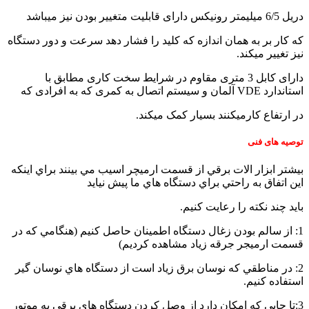
in
دریل 6/5 میلیمتر رونیکس دارای قابلیت متغییر بودن نیز میباشد
the
kitchen
که کار بر به همان اندازه که کلید را فشار دهد سرعت و دور دستگاه
نیز تغییر میکند.
دارای کابل 3 متری مقاوم در شرایط سخت کاری مطابق با
استاندارد VDE آلمان و سیستم اتصال به کمری که به افرادی که
در ارتفاع کارمیکنند بسیار کمک میکند.
توصیه های فنی
بيشتر ابزار الات برقي از قسمت ارميچر اسيب مي بينند براي اينکه
اين اتفاق به راحتي براي دستگاه هاي ما پيش نيايد
بايد چند نکته را رعايت کنيم.
1: از سالم بودن زغال دستگاه اطمينان حاصل کنيم (هنگامي که در
قسمت ارميجر جرقه زياد مشاهده کرديم)
2: در مناطقي که نوسان برق زياد است از دستگاه هاي نوسان گير
استفاده کنيم.
3:تا جايي که امکان دارد از وصل کردن دستگاه هاي برقي به موتور