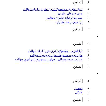
بستن
دریل شارژی
–
محصولات دریل شارژی ایران دیوالت
مینی فرزهای شارژی
بکس های شارژی ایران دیوالت
اره عمودبر های شارژی
بستن
اندازه گیری
بستن
ترازلیزری
–
محصولات تراز لیزری ایران دیوالت
مترلیزری
–
محصولات مترلیزری ایران دیوالت
حرارت سنج دیجیتالی
–
حرارت سنج دیجیتالی ایران دیوالت
بستن
کارواش ها
بستن
صنعتی
خانگی
بستن