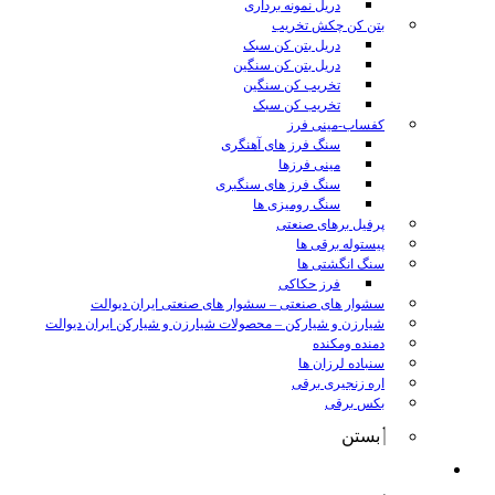
دریل نمونه برداری
بتن کن چکش تخریب
دریل بتن کن سبک
دریل بتن کن سنگین
تخریب کن سنگین
تخریب کن سبک
کفساب-مینی فرز
سنگ فرز های آهنگری
مینی فرزها
سنگ فرز های سنگبری
سنگ رومیزی ها
پرفیل برهای صنعتی
پیستوله برقی ها
سنگ انگشتی ها
فرز حکاکی
سشوار های صنعتی
–
سشوار های صنعتی ایران دیوالت
شیارزن و شیارکن
–
محصولات شیارزن و شیارکن ایران دیوالت
دمنده ومکنده
سنباده لرزان ها
اره زنجیری برقی
بکس برقی
بستن
ابزار شارژی