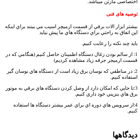
اختصاصی مارتن میباشد.
in
the
توصیه های فنی
kitchen
بيشتر ابزار الات برقي از قسمت ارميچر اسيب مي بينند براي اينکه
اين اتفاق به راحتي براي دستگاه هاي ما پيش نيايد
بايد چند نکته را رعايت کنيم.
1: از سالم بودن زغال دستگاه اطمينان حاصل کنيم (هنگامي که در
قسمت ارميجر جرقه زياد مشاهده کرديم)
2: در مناطقي که نوسان برق زياد است از دستگاه هاي نوسان گير
استفاده کنيم.
3:تا جايي که امکان دارد از وصل کردن دستگاه هاي برقي به موتور
برق هاي بنزيني خود داري کنيم.
4:از سرويس هاي دوره اي براي عمر بيشتر دستگاه ها استفاده
کنيم.
دیدگاهها