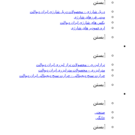
بستن
دریل شارژی
–
محصولات دریل شارژی ایران دیوالت
مینی فرزهای شارژی
بکس های شارژی ایران دیوالت
اره عمودبر های شارژی
بستن
اندازه گیری
بستن
ترازلیزری
–
محصولات تراز لیزری ایران دیوالت
مترلیزری
–
محصولات مترلیزری ایران دیوالت
حرارت سنج دیجیتالی
–
حرارت سنج دیجیتالی ایران دیوالت
بستن
کارواش ها
بستن
صنعتی
خانگی
بستن