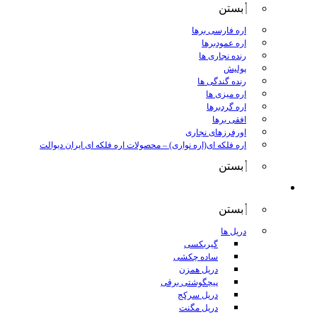
بستن
اره فارسی برها
اره عمودبرها
رنده نجاری ها
پولیش
رنده گندگی ها
اره میزی ها
اره گردبرها
افقی برها
اورفرزهای نجاری
اره فلکه ای(اره نواری)
–
محصولات اره فلکه ای ایران دیوالت
بستن
ابزار برقی
بستن
دریل ها
گیربکسی
ساده چکشی
دریل همزن
پیچگوشتی برقی
دریل سرکج
دریل مگنت