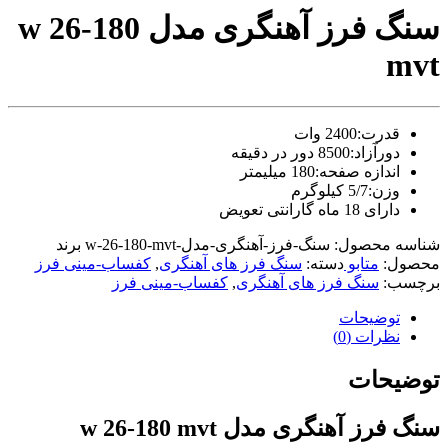
video
سنگ فرز آهنگری مدل w 26-180
xxxx
com
mvt
tori
black
splashes
on
قدرت:2400 وات
glasses
دورآزاد:8500 دور در دقیقه
chinese
اندازه صفحه:180 میلیمتر
teen
وزن:5/7 کیلوگرم
raped
in
دارای 18 ماه گارانتی تعویض
hotel
شناسه محصول:
سنگ-فرز-آهنگری-مدل-w-26-180-mvt
برند
room
xxx
محصول:
متابو
دسته:
سنگ فرز های آهنگری
,
کفساب-مینی فرز
sunny
برچسب:
سنگ فرز های آهنگری
,
کفساب-مینی فرز
leone
xxx
توضیحات
bf
نظرات (0)
kolkata
ff
توضیحات
xxx
american
سنگ فرز آهنگری مدل w 26-180 mvt
blue
film