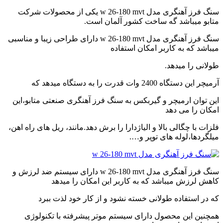
video
سنگ فرز آهنگری مدل w 26-180 mvt یکی از محصولات شرکت
player
متابو میباشد گه ساخت کشور آلمان است.
japanese
family
سنگ فرز آهنگری مدل w 26-180 mvt دارای طراحی زیبا و مناسبی
afairs
میباشد که به کاربر امکان استفاده
stepmom
and
طولانی را میدهد.
son
girl
آرمیچر این دستگاه 2400 وات قدرت را به دستگاه میدهد که
with
fake
این توان ارمیچر و گیربکس به سنگ فرز آهنگری صنعتی متابو،این
tits
امکان را می دهد
anna
bell
فلزات با چگالی بالا و الیاژدارا را برش دهد.مانند، ریل های راه اهن،
peaks
میلگردها،لوله های توپر و….
teasing
in
4k
my
سنگ فرز آهنگری مدل w 26-180 mvt دارای سیستم ضد لرزش و
wife
کاهش لرزش میباشد که به کاربر این امکان را میدهد
lustful
sister
که در استفاده طولانی خسته نشود و از کار خود لذت ببرد
sucks
my
همچنین این محصول دارای سیستم موتر پیشرفته با تکنولوژی
dick