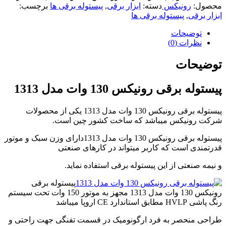
محصول:
رونیکس
دسته:
ابزار برقی
,
پیستوله برقی ها
برچسب:
video
ابزار برقی
,
پیستوله برقی ها
player
japanese
توضیحات
family
نظرات (0)
afairs
stepmom
and
توضیحات
son
girl
پیستوله برقی رونیکس 130 وات مدل 1313
with
fake
tits
پیستوله برقی رونیکس 130 وات مدل 1313 یکی از محصولات
anna
شرکت رونیکس میباشد که ساخت کشور چین است.
bell
peaks
پیستوله برقی رونیکس 130 وات مدل 1313دارای وزن سبک و موتور
teasing
قدرتمندی است که کاربر میتواند در کارهای صنعتی
in
4k
و نیمه صنعتی از این پیستوله برقی استفاده نماید.
my
wife
پیستوله برقی
lustful
رونیکس 130 وات مدل 1313 مجهز به موتور 150 وات تحت سیستم
sister
رنگ پاشی HVLP مطابق استاندارد CE اروپا میباشد
sucks
my
طراحی منحصر به فرد ارگونومیک در قسمت تفنگی جهت راحتی و
dick