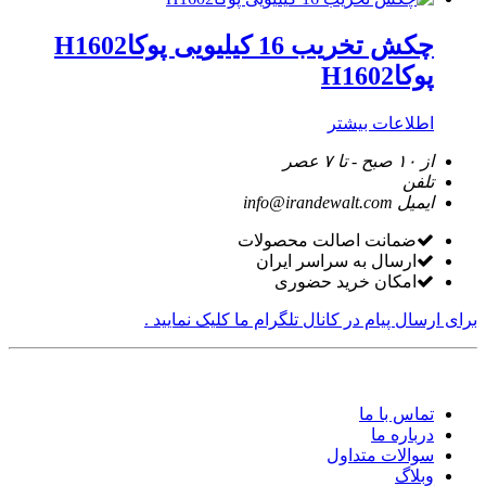
چکش تخریب 16 کیلیویی پوکاH1602
پوکاH1602
اطلاعات بیشتر
از ۱۰ صبح - تا ۷ عصر
تلفن
ایمیل
info@irandewalt.com
ضمانت اصالت محصولات
ارسال به سراسر ایران
امکان خرید حضوری
برای ارسال پیام در کانال تلگرام ما کلیک نمایید .
تماس با ما
درباره ما
سوالات متداول
وبلاگ