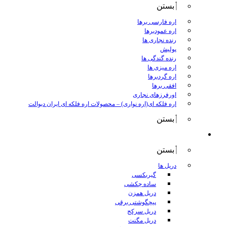
بستن
اره فارسی برها
اره عمودبرها
رنده نجاری ها
پولیش
رنده گندگی ها
اره میزی ها
اره گردبرها
افقی برها
اورفرزهای نجاری
اره فلکه ای(اره نواری)
–
محصولات اره فلکه ای ایران دیوالت
بستن
ابزار برقی
بستن
دریل ها
گیربکسی
ساده چکشی
دریل همزن
پیچگوشتی برقی
دریل سرکج
دریل مگنت