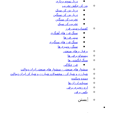
دریل نمونه برداری
بتن کن چکش تخریب
دریل بتن کن سبک
دریل بتن کن سنگین
تخریب کن سنگین
تخریب کن سبک
کفساب-مینی فرز
سنگ فرز های آهنگری
مینی فرزها
سنگ فرز های سنگبری
سنگ رومیزی ها
پرفیل برهای صنعتی
پیستوله برقی ها
سنگ انگشتی ها
فرز حکاکی
سشوار های صنعتی
–
سشوار های صنعتی ایران دیوالت
شیارزن و شیارکن
–
محصولات شیارزن و شیارکن ایران دیوالت
دمنده ومکنده
سنباده لرزان ها
اره زنجیری برقی
بکس برقی
بستن
ابزار شارژی