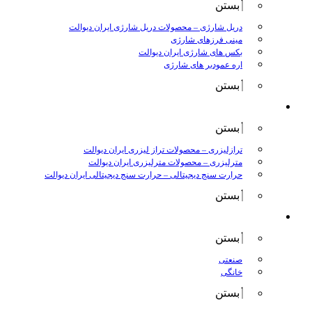
بستن
دریل شارژی
–
محصولات دریل شارژی ایران دیوالت
مینی فرزهای شارژی
بکس های شارژی ایران دیوالت
اره عمودبر های شارژی
بستن
اندازه گیری
بستن
ترازلیزری
–
محصولات تراز لیزری ایران دیوالت
مترلیزری
–
محصولات مترلیزری ایران دیوالت
حرارت سنج دیجیتالی
–
حرارت سنج دیجیتالی ایران دیوالت
بستن
کارواش ها
بستن
صنعتی
خانگی
بستن