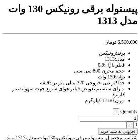
video
پیستوله برقی رونیکس 130 وات
xxxx
com
مدل 1313
tori
black
splashes
on
6,500,000
تومان
glasses
chinese
برند:رونیکس
teen
مدل:1313
raped
قطر نازل:0.8
in
حجم مخزن:800 سی سی
hotel
room
توان:130 وات
xxx
حداکثر دبی خروجی 320 میلی‌لیتر بر دقیقه
sunny
دارای سیستم تعویض فیلتر هوای سریع جهت سهولت در
leone
کاربرد
xxx
وزن 1.550 کیلوگرم
bf
kolkata
Quantity
-
ff
xxx
1
+
american
افزودن به سبد خرید
blue
شناسه محصول:
پیستوله-برقی-رونیکس-130-وات-مدل-1313
برند
film