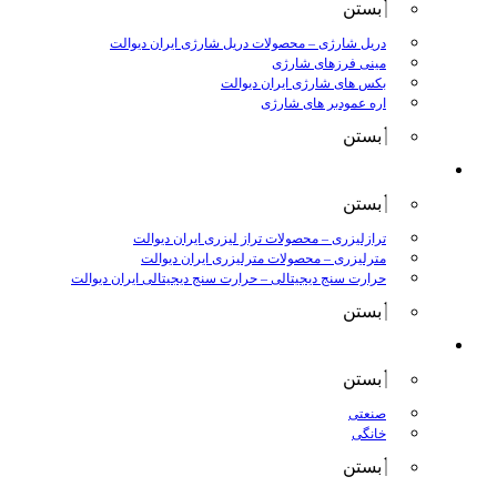
بستن
دریل شارژی
–
محصولات دریل شارژی ایران دیوالت
مینی فرزهای شارژی
بکس های شارژی ایران دیوالت
اره عمودبر های شارژی
بستن
اندازه گیری
بستن
ترازلیزری
–
محصولات تراز لیزری ایران دیوالت
مترلیزری
–
محصولات مترلیزری ایران دیوالت
حرارت سنج دیجیتالی
–
حرارت سنج دیجیتالی ایران دیوالت
بستن
کارواش ها
بستن
صنعتی
خانگی
بستن