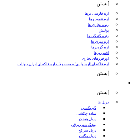
بستن
اره فارسی برها
اره عمودبرها
رنده نجاری ها
پولیش
رنده گندگی ها
اره میزی ها
اره گردبرها
افقی برها
اورفرزهای نجاری
اره فلکه ای(اره نواری)
–
محصولات اره فلکه ای ایران دیوالت
بستن
ابزار برقی
بستن
دریل ها
گیربکسی
ساده چکشی
دریل همزن
پیچگوشتی برقی
دریل سرکج
دریل مگنت