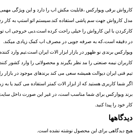
japanese
family
کارواش برقی ویوارکس ،قابلیت مکش اب را دارد و این ویژگی مهمی ا
afairs
stepmom
مدل کارواش جهت سم پاشی استفاده کند.سیستم اتو استپ به کار رف
and
کارکردن با این کارواش را خیلی راحت کرده است.دبی خروجی اب توسط این
son
girl
در دقیقه است،که به صرفه جویی در مصرف اب کمک زیادی میکند.
with
fake
ویوارکس برندی نو ظهور در بازار ابزار الات ایران است.تیم وارد کننده
tits
anna
کاربران نیمه صنعتی را مد نظر بگیرند و محصولاتی را وارد کشور کنن
bell
peaks
تیم فنی ایران دیوالت همیشه سعی می کند برندهای موجود در بازار را
teasing
in
اگر شما کاربری هستید که از ابزار الات کمتر استفاده می کنید یا به زب
4k
my
برند ویوارکس برای شما مناسب است، در غیر این صورت داخل سایت ق
wife
lustful
کار خود را پیدا کنید.
sister
sucks
دیدگاهها
my
dick
in
هیچ دیدگاهی برای این محصول نوشته نشده است.
the