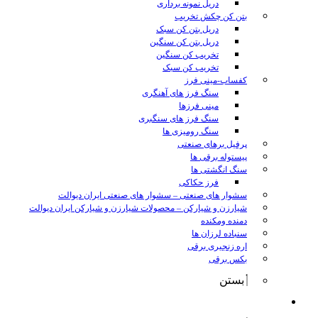
دریل نمونه برداری
بتن کن چکش تخریب
دریل بتن کن سبک
دریل بتن کن سنگین
تخریب کن سنگین
تخریب کن سبک
کفساب-مینی فرز
سنگ فرز های آهنگری
مینی فرزها
سنگ فرز های سنگبری
سنگ رومیزی ها
پرفیل برهای صنعتی
پیستوله برقی ها
سنگ انگشتی ها
فرز حکاکی
سشوار های صنعتی
–
سشوار های صنعتی ایران دیوالت
شیارزن و شیارکن
–
محصولات شیارزن و شیارکن ایران دیوالت
دمنده ومکنده
سنباده لرزان ها
اره زنجیری برقی
بکس برقی
بستن
ابزار شارژی