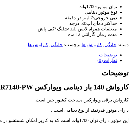
com
توان موتور:1700وات
tori
نوع موتور:دینامی
black
دبی خروجی:7 لیتر در دقیقه
splashes
حداکثر دمای اب:50 درجه
on
متعلقات همراه:لانس بلند /شلنگ /کف پاش
glasses
مدت زمان گارانتی:12 ماه
chinese
teen
دسته:
خانگی
,
کارواش ها
برچسب:
خانگی
,
کاراوش ها
raped
in
توضیحات
hotel
نظرات (0)
room
xxx
sunny
توضیحات
leone
xxx
کارواش 140 بار دینامی ویوارکس VR7140-PW
bf
kolkata
ff
کارواش برقی ویوارکس ،ساخت کشور چین است.
xxx
american
دارای موتور قدرتمند از نوع دینامی است ،
blue
film
این موتور دارای توان 1700وات است که به کاربر امکان شستشو در مدت زمان طولانی را میدهد.
video
player