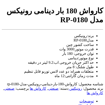
video
xxxx
کارواش 180 بار دینامی رونیکس
com
tori
مدل RP-0180
black
splashes
on
glasses
برند:رونیکس
chinese
مدلRP-0180
teen
ساخت کشور چین
raped
in
قدرت موتور:3000 وات
hotel
توان خروجی: 180 بار
room
نوع موتور:دینامی
xxx
حد اکثر جریان خروجی اب:9.2 لیتر در دقیقه
sunny
طول شلنگ: 8 متر
leone
متعلقات همراه: دو عدد لانس توربو قابل تنظیم
xxx
مدت زمان گارانتی:12 ماه
bf
kolkata
شناسه محصول:
کارواش-180-بار-دینامی-رونیکس-مدل-rp-0180
ff
برند محصول:
رونیکس
دسته:
صنعتی
,
کارواش ها
برچسب:
صنعتی
,
xxx
کارواش ها
american
blue
توضیحات
film