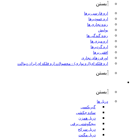
بستن
اره فارسی برها
اره عمودبرها
رنده نجاری ها
پولیش
رنده گندگی ها
اره میزی ها
اره گردبرها
افقی برها
اورفرزهای نجاری
اره فلکه ای(اره نواری)
–
محصولات اره فلکه ای ایران دیوالت
بستن
ابزار برقی
بستن
دریل ها
گیربکسی
ساده چکشی
دریل همزن
پیچگوشتی برقی
دریل سرکج
دریل مگنت