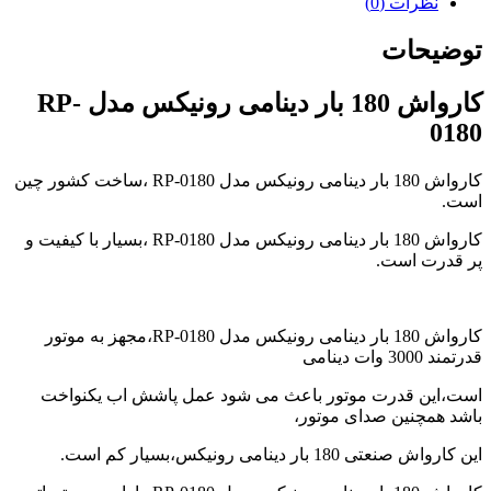
نظرات (0)
video
player
توضیحات
japanese
family
afairs
کارواش 180 بار دینامی رونیکس مدل RP-
stepmom
0180
and
son
girl
کارواش 180 بار دینامی رونیکس مدل RP-0180 ،ساخت کشور چین
with
است.
fake
tits
کارواش 180 بار دینامی رونیکس مدل RP-0180 ،بسیار با کیفیت و
anna
پر قدرت است.
bell
peaks
teasing
in
کارواش 180 بار دینامی رونیکس مدل RP-0180،مجهز به موتور
4k
قدرتمند 3000 وات دینامی
my
wife
است،این قدرت موتور باعث می شود عمل پاشش اب یکنواخت
lustful
باشد همچنین صدای موتور،
sister
sucks
این کارواش صنعتی 180 بار دینامی رونیکس،بسیار کم است.
my
dick