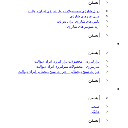
بستن
دریل شارژی
–
محصولات دریل شارژی ایران دیوالت
مینی فرزهای شارژی
بکس های شارژی ایران دیوالت
اره عمودبر های شارژی
بستن
اندازه گیری
بستن
ترازلیزری
–
محصولات تراز لیزری ایران دیوالت
مترلیزری
–
محصولات مترلیزری ایران دیوالت
حرارت سنج دیجیتالی
–
حرارت سنج دیجیتالی ایران دیوالت
بستن
کارواش ها
بستن
صنعتی
خانگی
بستن