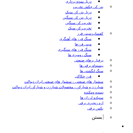
دریل نمونه برداری
بتن کن چکش تخریب
دریل بتن کن سبک
دریل بتن کن سنگین
تخریب کن سنگین
تخریب کن سبک
کفساب-مینی فرز
سنگ فرز های آهنگری
مینی فرزها
سنگ فرز های سنگبری
سنگ رومیزی ها
پرفیل برهای صنعتی
پیستوله برقی ها
سنگ انگشتی ها
فرز حکاکی
سشوار های صنعتی
–
سشوار های صنعتی ایران دیوالت
شیارزن و شیارکن
–
محصولات شیارزن و شیارکن ایران دیوالت
دمنده ومکنده
سنباده لرزان ها
اره زنجیری برقی
بکس برقی
بستن
ابزار شارژی