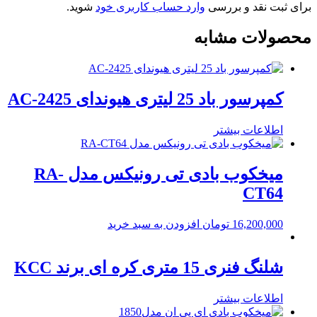
برای ثبت نقد و بررسی
وارد حساب کاربری خود
شوید.
in
the
محصولات مشابه
kitchen
کمپرسور باد 25 لیتری هیوندای AC-2425
اطلاعات بیشتر
میخکوب بادی تی رونیکس مدل RA-
CT64
16,200,000
تومان
افزودن به سبد خرید
شلنگ فنری 15 متری کره ای برند KCC
اطلاعات بیشتر