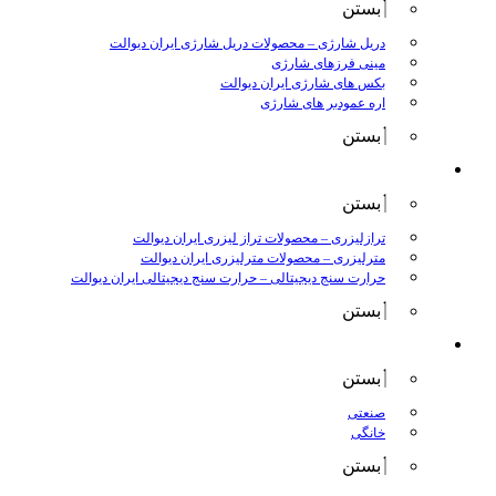
بستن
دریل شارژی
–
محصولات دریل شارژی ایران دیوالت
مینی فرزهای شارژی
بکس های شارژی ایران دیوالت
اره عمودبر های شارژی
بستن
اندازه گیری
بستن
ترازلیزری
–
محصولات تراز لیزری ایران دیوالت
مترلیزری
–
محصولات مترلیزری ایران دیوالت
حرارت سنج دیجیتالی
–
حرارت سنج دیجیتالی ایران دیوالت
بستن
کارواش ها
بستن
صنعتی
خانگی
بستن