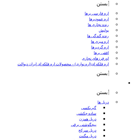
بستن
اره فارسی برها
اره عمودبرها
رنده نجاری ها
پولیش
رنده گندگی ها
اره میزی ها
اره گردبرها
افقی برها
اورفرزهای نجاری
اره فلکه ای(اره نواری)
–
محصولات اره فلکه ای ایران دیوالت
بستن
ابزار برقی
بستن
دریل ها
گیربکسی
ساده چکشی
دریل همزن
پیچگوشتی برقی
دریل سرکج
دریل مگنت