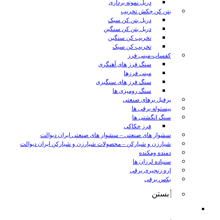
دریل نمونه برداری
بتن کن چکش تخریب
دریل بتن کن سبک
دریل بتن کن سنگین
تخریب کن سنگین
تخریب کن سبک
کفساب-مینی فرز
سنگ فرز های آهنگری
مینی فرزها
سنگ فرز های سنگبری
سنگ رومیزی ها
پرفیل برهای صنعتی
پیستوله برقی ها
سنگ انگشتی ها
فرز حکاکی
سشوار های صنعتی
–
سشوار های صنعتی ایران دیوالت
شیارزن و شیارکن
–
محصولات شیارزن و شیارکن ایران دیوالت
دمنده ومکنده
سنباده لرزان ها
اره زنجیری برقی
بکس برقی
بستن
ابزار شارژی