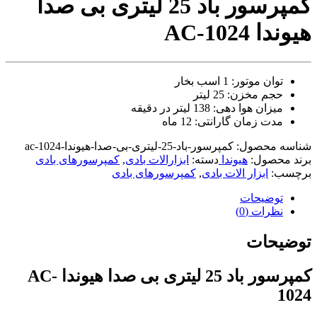
کمپرسور باد 25 لیتری بی صدا
video
xxxx
هیوندا AC-1024
com
tori
black
splashes
توان موتور: 1 اسب بخار
on
حجم مخزن: 25 لیتر
glasses
میزان هوا دهی: 138 لیتر در دقیقه
chinese
مدت زمان گارانتی: 12 ماه
teen
raped
شناسه محصول:
کمپرسور-باد-25-لیتری-بی-صدا-هیوندا-ac-1024
in
برند محصول:
هیوندا
دسته:
ابزارالات بادی
,
کمپرسورهای بادی
hotel
برچسب:
ابزار الات بادی
,
کمپرسورهای بادی
room
xxx
توضیحات
sunny
نظرات (0)
leone
xxx
bf
توضیحات
kolkata
ff
کمپرسور باد 25 لیتری بی صدا هیوندا AC-
xxx
american
1024
blue
film