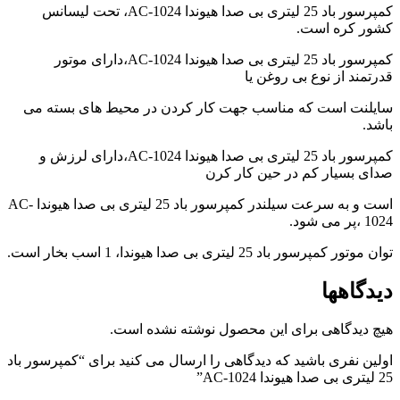
کمپرسور باد 25 لیتری بی صدا هیوندا AC-1024، تحت لیسانس
video
player
کشور کره است.
japanese
کمپرسور باد 25 لیتری بی صدا هیوندا AC-1024،دارای موتور
family
afairs
قدرتمند از نوع بی روغن یا
stepmom
سایلنت است که مناسب جهت کار کردن در محیط های بسته می
and
son
باشد.
girl
کمپرسور باد 25 لیتری بی صدا هیوندا AC-1024،دارای لرزش و
with
fake
صدای بسیار کم در حین کار کرن
tits
است و به سرعت سیلندر کمپرسور باد 25 لیتری بی صدا هیوندا AC-
anna
bell
1024 ،پر می شود.
peaks
توان موتور کمپرسور باد 25 لیتری بی صدا هیوندا، 1 اسب بخار است.
teasing
in
4k
دیدگاهها
my
wife
هیچ دیدگاهی برای این محصول نوشته نشده است.
lustful
sister
اولین نفری باشید که دیدگاهی را ارسال می کنید برای “کمپرسور باد
sucks
25 لیتری بی صدا هیوندا AC-1024”
my
dick